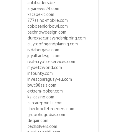
antitraders.biz
aryanews24.com
xscape-it.com
777azino-mobile.com
cobbseniorbowl.com
technowdesign.com
durexsecurityandshipping.com
cityroofingandplannig.com
ivdabergasa.com
juyultadesga.com
real-crypto-services.com
mypetzworld.com
infounty.com
investparaguay-eu.com
bwc88asia.com
extrem-poker.com
ks-casino.com
carcarepoints.com
thedoodlebreeders.com
grupohugodias.com
deqair.com
techsilvers.com