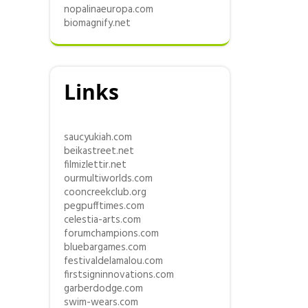
nopalinaeuropa.com
biomagnify.net
Links
saucyukiah.com
beikastreet.net
filmizlettir.net
ourmultiworlds.com
cooncreekclub.org
pegpufftimes.com
celestia-arts.com
forumchampions.com
bluebargames.com
festivaldelamalou.com
firstsigninnovations.com
garberdodge.com
swim-wears.com