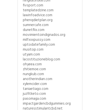
ningkatinskill.com
fivsport.com
templatedzine.com
lawinfoadvice.com
phenqdietplan.org
sumnercafe.com
dunetflix.com
movimientoindignados.org
milfxxxpussy.com
uptodatefamily.com
musitop.com
utyam.com
lacostituzioneblog.com
ohyeea.com
zhitiemoe.com
nungkub.com
anotherindian.com
xylemcider.com
taniaetiago.com
juzfitketo.com
pasomaga.com
impactgardencbdgummies.org
naturesstimulantcbd.net