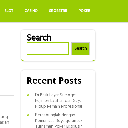
SLOT
CASINO
SBOBET88
POKER
Search
Search
Recent Posts
Di Balik Layar Sumoqq:
Rejimen Latihan dan Gaya
Hidup Pemain Profesional
Bergabunglah dengan
yang
Komunitas Royalqq untuk
iakan
Turnamen Poker Eksklusif