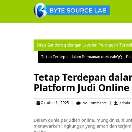
Skip
to
content
Situs Bandarqq dengan Layanan Pelanggan Terbaik
Tetap Terdepan dalam Permainan di MurahQQ – Pla
Tetap Terdepan dal
Platform Judi Online
October 11, 2025
|
No Comments
|
admin
Dalam dunia perjudian online, mungkin sulit 
menawarkan lingkungan yang aman dan terjami
hal itu.