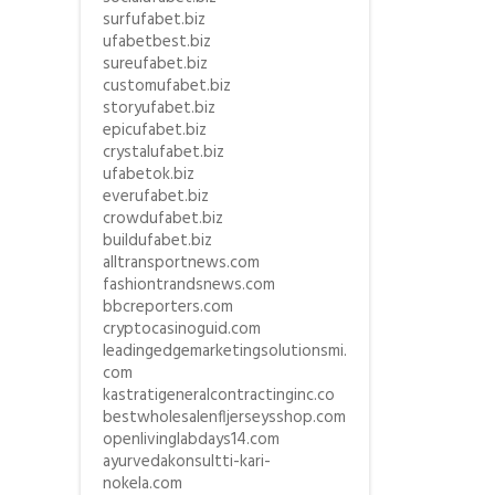
surfufabet.biz
ufabetbest.biz
sureufabet.biz
customufabet.biz
storyufabet.biz
epicufabet.biz
crystalufabet.biz
ufabetok.biz
everufabet.biz
crowdufabet.biz
buildufabet.biz
alltransportnews.com
fashiontrandsnews.com
bbcreporters.com
cryptocasinoguid.com
leadingedgemarketingsolutionsmi.
com
kastratigeneralcontractinginc.co
bestwholesalenfljerseysshop.com
openlivinglabdays14.com
ayurvedakonsultti-kari-
nokela.com