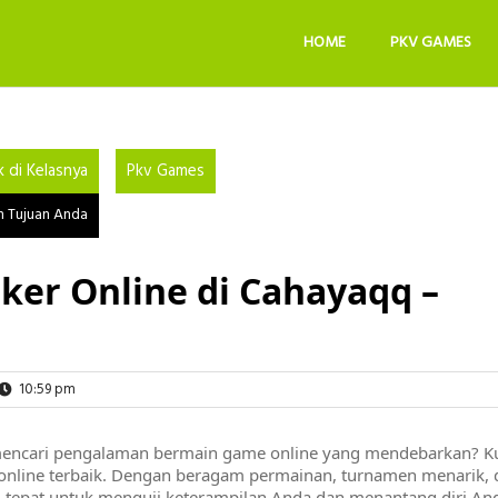
HOME
PKV GAMES
 di Kelasnya
Pkv Games
n Tujuan Anda
er Online di Cahayaqq –
10:59 pm
encari pengalaman bermain game online yang mendebarkan? K
 online terbaik. Dengan beragam permainan, turnamen menarik, 
 tepat untuk menguji keterampilan Anda dan menantang diri An