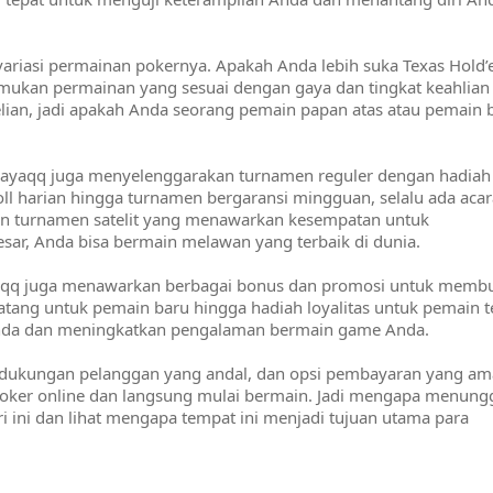
 variasi permainan pokernya. Apakah Anda lebih suka Texas Hold’
ukan permainan yang sesuai dengan gaya dan tingkat keahlian
lian, jadi apakah Anda seorang pemain papan atas atau pemain b
hayaqq juga menyelenggarakan turnamen reguler dengan hadiah
roll harian hingga turnamen bergaransi mingguan, selalu ada acar
an turnamen satelit yang menawarkan kesempatan untuk
ar, Anda bisa bermain melawan yang terbaik di dunia.
ayaqq juga menawarkan berbagai bonus dan promosi untuk memb
atang untuk pemain baru hingga hadiah loyalitas untuk pemain t
Anda dan meningkatkan pengalaman bermain game Anda.
dukungan pelanggan yang andal, dan opsi pembayaran yang am
oker online dan langsung mulai bermain. Jadi mengapa menung
 ini dan lihat mengapa tempat ini menjadi tujuan utama para