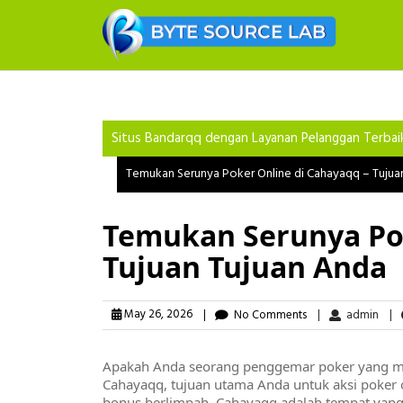
Skip
to
content
Situs Bandarqq dengan Layanan Pelanggan Terbaik
Temukan Serunya Poker Online di Cahayaqq – Tujua
Temukan Serunya Pok
Tujuan Tujuan Anda
May 26, 2026
|
No Comments
|
admin
|
Apakah Anda seorang penggemar poker yang m
Cahayaqq, tujuan utama Anda untuk aksi poker
bonus berlimpah, Cahayaqq adalah tempat yang