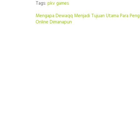
Tags:
pkv games
Post
Mengapa Dewaqq Menjadi Tujuan Utama Para Pen
Online Dimanapun
navigation