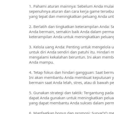
1. Pahami aturan mainnya: Sebelum Anda mul
sepenuhnya aturan dan cara kerja game tersebu
yang tepat dan meningkatkan peluang Anda un
2. Berlatih dan tingkatkan keterampilan Anda: 
Anda bermain, semakin baik Anda dalam permai
keterampilan Anda untuk meningkatkan peluan
3. Kelola uang Anda: Penting untuk mengelola 
untuk diri Anda sendiri dan patuhi itu. Hindari
mengalami kekalahan beruntun. Ini akan memba
Anda mampu.
4. Tetap fokus dan hindari gangguan: Saat ber
Ini akan membantu Anda membuat keputusan ya
bermain saat Anda lelah, stres, atau di bawah p
5. Gunakan strategi dan taktik: Tergantung pad
dapat Anda gunakan untuk meningkatkan peluang
yang dapat membantu Anda sukses dalam perm
6. Manfaatkan bonus dan promosi: SuryaQQ m