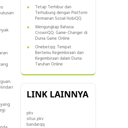
Tetap Terhibur dan
mi
Terhubung dengan Platform
putusan
Permainan Sosial HobiQQ
Mengungkap Rahasia
anyak
CrownQQ: Game-Changer di
Dunia Game Online
Onebetqq: Tempat
Bertemu Kegembiraan dan
aran
Kegembiraan dalam Dunia
Taruhan Online
yang
gguan.
indari
LINK LAINNYA
 yang
egi
pkv
situs pkv
bandarqq
Anda