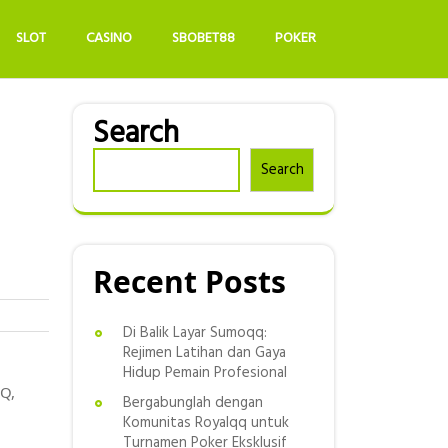
SLOT
CASINO
SBOBET88
POKER
Search
Search
Recent Posts
Di Balik Layar Sumoqq:
Rejimen Latihan dan Gaya
Hidup Pemain Profesional
QQ,
Bergabunglah dengan
Komunitas Royalqq untuk
Turnamen Poker Eksklusif