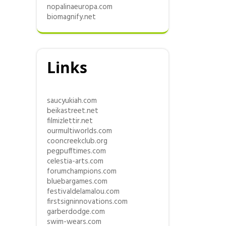
nopalinaeuropa.com
biomagnify.net
Links
saucyukiah.com
beikastreet.net
filmizlettir.net
ourmultiworlds.com
cooncreekclub.org
pegpufftimes.com
celestia-arts.com
forumchampions.com
bluebargames.com
festivaldelamalou.com
firstsigninnovations.com
garberdodge.com
swim-wears.com