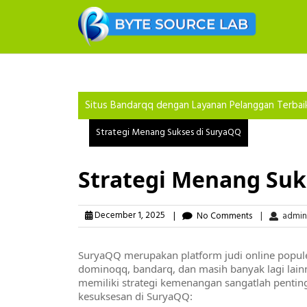
Skip
to
content
Situs Bandarqq dengan Layanan Pelanggan Terbaik
Strategi Menang Sukses di SuryaQQ
Strategi Menang Suk
December 1, 2025
|
No Comments
|
admin
SuryaQQ merupakan platform judi online popul
dominoqq, bandarq, dan masih banyak lagi lain
memiliki strategi kemenangan sangatlah pentin
kesuksesan di SuryaQQ: