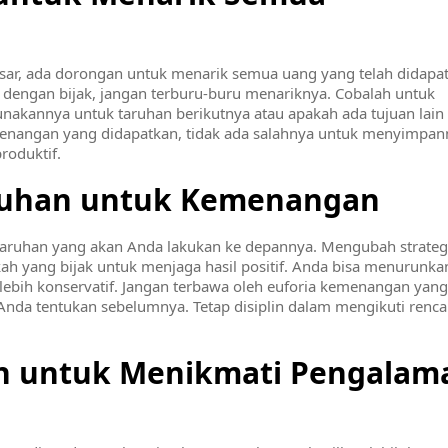
sar, ada dorongan untuk menarik semua uang yang telah didapa
dengan bijak, jangan terburu-buru menariknya. Cobalah untuk
kannya untuk taruhan berikutnya atau apakah ada tujuan lain
emenangan yang didapatkan, tidak ada salahnya untuk menyimpan
roduktif.
ruhan untuk Kemenangan
taruhan yang akan Anda lakukan ke depannya. Mengubah strateg
ah yang bijak untuk menjaga hasil positif. Anda bisa menurunka
lebih konservatif. Jangan terbawa oleh euforia kemenangan yang
nda tentukan sebelumnya. Tetap disiplin dalam mengikuti renc
 untuk Menikmati Pengalam