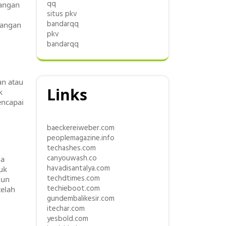
qq
langan
situs pkv
bandarqq
nangan
pkv
bandarqq
n atau
Links
k
encapai
baeckereiweber.com
peoplemagazine.info
techashes.com
canyouwash.co
da
havadisantalya.com
uk
techdtimes.com
kun
techieboot.com
telah
gundembalikesir.com
itechar.com
yesbold.com