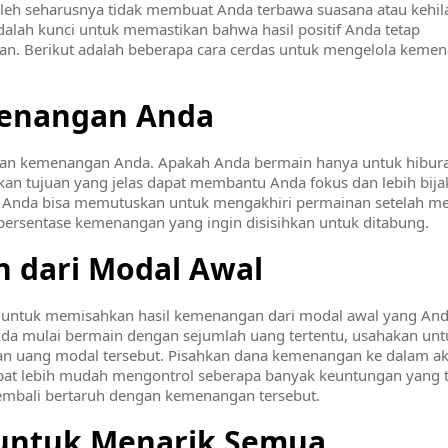
h seharusnya tidak membuat Anda terbawa suasana atau kehi
alah kunci untuk memastikan bahwa hasil positif Anda tetap
ian. Berikut adalah beberapa cara cerdas untuk mengelola keme
menangan Anda
uan kemenangan Anda. Apakah Anda bermain hanya untuk hibura
pkan tujuan yang jelas dapat membantu Anda fokus dan lebih bija
 Anda bisa memutuskan untuk mengakhiri permainan setelah m
ersentase kemenangan yang ingin disisihkan untuk ditabung.
 dari Modal Awal
n untuk memisahkan hasil kemenangan dari modal awal yang An
nda mulai bermain dengan sejumlah uang tertentu, usahakan unt
 uang modal tersebut. Pisahkan dana kemenangan ke dalam a
apat lebih mudah mengontrol seberapa banyak keuntungan yang 
embali bertaruh dengan kemenangan tersebut.
 untuk Menarik Semua