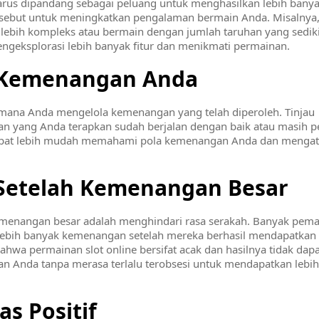
harus dipandang sebagai peluang untuk menghasilkan lebih bany
ebut untuk meningkatkan pengalaman bermain Anda. Misalnya
lebih kompleks atau bermain dengan jumlah taruhan yang sediki
engeksplorasi lebih banyak fitur dan menikmati permainan.
n Kemenangan Anda
aimana Anda mengelola kemenangan yang telah diperoleh. Tinjau
n yang Anda terapkan sudah berjalan dengan baik atau masih p
 dapat lebih mudah memahami pola kemenangan Anda dan mengat
 Setelah Kemenangan Besar
kemenangan besar adalah menghindari rasa serakah. Banyak pema
ebih banyak kemenangan setelah mereka berhasil mendapatkan 
ahwa permainan slot online bersifat acak dan hasilnya tidak dapa
n Anda tanpa merasa terlalu terobsesi untuk mendapatkan lebih
s Positif