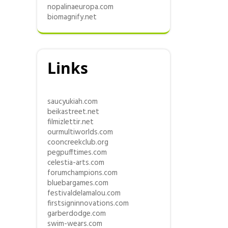
nopalinaeuropa.com
biomagnify.net
Links
saucyukiah.com
beikastreet.net
filmizlettir.net
ourmultiworlds.com
cooncreekclub.org
pegpufftimes.com
celestia-arts.com
forumchampions.com
bluebargames.com
festivaldelamalou.com
firstsigninnovations.com
garberdodge.com
swim-wears.com