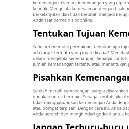
kemenangan. Namun, kemenangan yang diperole
kendali. Mengelola kemenangan dengan bijak ad
berkelanjutan dan tidak berubah menjadi kerug
Anda saat bermain slot online.
Tentukan Tujuan Ke
Sebelum memulai permainan, tentukan apa tuj
ada target tertentu yang ingin dicapai? Meneta
dalam mengelola kemenangan. Sebagai contoh,
jumlah kemenangan tertentu atau menentukan p
Pisahkan Kemenangan
Setelah meraih kemenangan, sangat disaranka
gunakan untuk bermain. Sebagai contoh, jika A
tidak menggabungkan kemenangan Anda dengan
atau dompet terpisah. Dengan cara ini, Anda d
Anda peroleh dan menghindari godaan untuk k
Jangan Terburu-buru