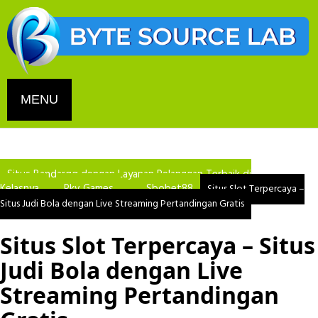
Skip
to
content
MENU
Situs Bandarqq dengan Layanan Pelanggan Terbaik di
Kelasnya
Pkv Games
,
Sbobet88
Situs Slot Terpercaya –
Situs Judi Bola dengan Live Streaming Pertandingan Gratis
Situs Slot Terpercaya – Situs
Judi Bola dengan Live
Streaming Pertandingan