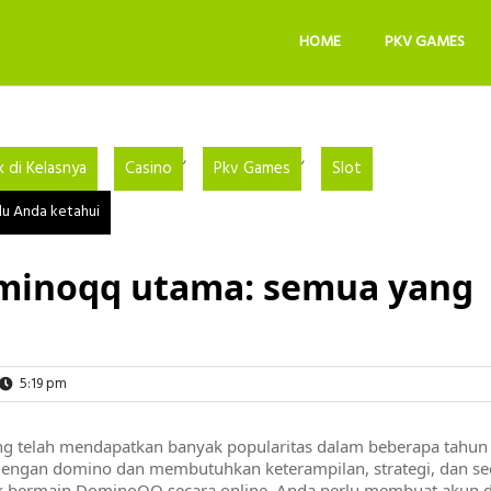
HOME
PKV GAMES
,
,
 di Kelasnya
Casino
Pkv Games
Slot
lu Anda ketahui
ominoqq utama: semua yang
5:19 pm
g telah mendapatkan banyak popularitas dalam beberapa tahun
 dengan domino dan membutuhkan keterampilan, strategi, dan sed
ik bermain DominoQQ secara online, Anda perlu membuat akun 