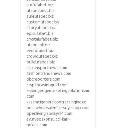
surfufabet.biz
ufabetbest.biz
sureufabet.biz
customufabet.biz
storyufabet.biz
epicufabet.biz
crystalufabet.biz
ufabetok.biz
everufabet.biz
crowdufabet.biz
buildufabet.biz
alltransportnews.com
fashiontrandsnews.com
bbcreporters.com
cryptocasinoguid.com
leadingedgemarketingsolutionsmi.
com
kastratigeneralcontractinginc.co
bestwholesalenfljerseysshop.com
openlivinglabdays14.com
ayurvedakonsultti-kari-
nokela.com