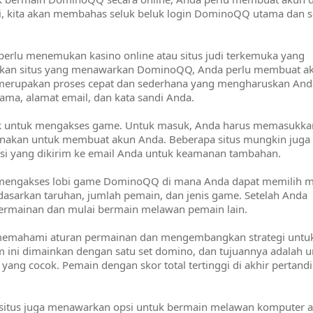
ni, kita akan membahas seluk beluk login DominoQQ utama dan
erlu menemukan kasino online atau situs judi terkemuka yang
kan situs yang menawarkan DominoQQ, Anda perlu membuat a
merupakan proses cepat dan sederhana yang mengharuskan And
ama, alamat email, dan kata sandi Anda.
k untuk mengakses game. Untuk masuk, Anda harus memasukka
unakan untuk membuat akun Anda. Beberapa situs mungkin juga
i yang dikirim ke email Anda untuk keamanan tambahan.
t mengakses lobi game DominoQQ di mana Anda dapat memilih m
dasarkan taruhan, jumlah pemain, dan jenis game. Setelah Anda
ermainan dan mulai bermain melawan pemain lain.
 memahami aturan permainan dan mengembangkan strategi untu
ini dimainkan dengan satu set domino, dan tujuannya adalah u
ang cocok. Pemain dengan skor total tertinggi di akhir pertand
 situs juga menawarkan opsi untuk bermain melawan komputer a