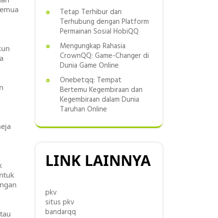
 semua
Tetap Terhibur dan
Terhubung dengan Platform
Permainan Sosial HobiQQ
Mengungkap Rahasia
kun
CrownQQ: Game-Changer di
a
Dunia Game Online
Onebetqq: Tempat
n
Bertemu Kegembiraan dan
Kegembiraan dalam Dunia
Taruhan Online
eja
LINK LAINNYA
k
ntuk
ingan
pkv
situs pkv
bandarqq
tau