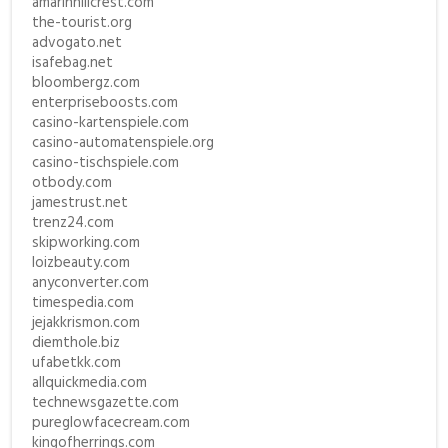
amarinhillcrest.com
the-tourist.org
advogato.net
isafebag.net
bloombergz.com
enterpriseboosts.com
casino-kartenspiele.com
casino-automatenspiele.org
casino-tischspiele.com
otbody.com
jamestrust.net
trenz24.com
skipworking.com
loizbeauty.com
anyconverter.com
timespedia.com
jejakkrismon.com
diemthole.biz
ufabetkk.com
allquickmedia.com
technewsgazette.com
pureglowfacecream.com
kingofherrings.com