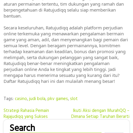
aturan permainan tertentu, tim dukungan yang ramah dan
berpengetahuan di Ratujudiqq selalu siap memberikan
bantuan.
Secara keseluruhan, Ratujudiqq adalah platform perjudian
online terkemuka yang menawarkan pengalaman bermain
game yang aman, adil, dan menyenangkan bagi pemain dari
semua level. Dengan beragam permainannya, komitmen
terhadap keamanan dan keadilan, bonus dan promosi yang
melimpah, serta dukungan pelanggan yang sangat baik,
Ratujudiqq benar-benar meningkatkan pengalaman
perjudian online Anda ke tingkat yang lebih tinggi. Jadi
mengapa harus menerima sesuatu yang kurang dari itu?
Daftar Ratujudiqq hari ini dan mulailah menang besar!
Tags:
casino
,
judi bola
,
pkv games
,
slot
Post
Strategi Rahasia Pemain
Ikuti Aksi dengan MurahQQ –
Rajajudiqq yang Sukses
Dimana Setiap Taruhan Berarti
navigation
Search