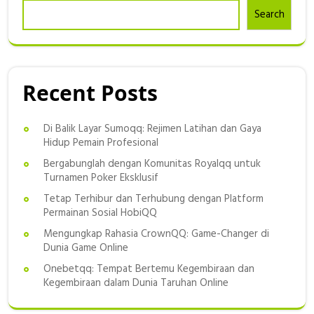
Search
Recent Posts
Di Balik Layar Sumoqq: Rejimen Latihan dan Gaya
Hidup Pemain Profesional
Bergabunglah dengan Komunitas Royalqq untuk
Turnamen Poker Eksklusif
Tetap Terhibur dan Terhubung dengan Platform
Permainan Sosial HobiQQ
Mengungkap Rahasia CrownQQ: Game-Changer di
Dunia Game Online
Onebetqq: Tempat Bertemu Kegembiraan dan
Kegembiraan dalam Dunia Taruhan Online