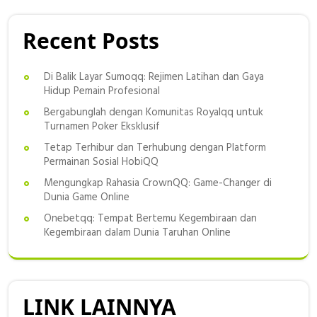
Recent Posts
Di Balik Layar Sumoqq: Rejimen Latihan dan Gaya
Hidup Pemain Profesional
Bergabunglah dengan Komunitas Royalqq untuk
Turnamen Poker Eksklusif
Tetap Terhibur dan Terhubung dengan Platform
Permainan Sosial HobiQQ
Mengungkap Rahasia CrownQQ: Game-Changer di
Dunia Game Online
Onebetqq: Tempat Bertemu Kegembiraan dan
Kegembiraan dalam Dunia Taruhan Online
LINK LAINNYA