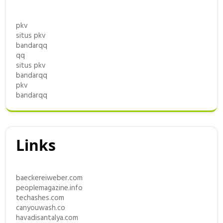
pkv
situs pkv
bandarqq
qq
situs pkv
bandarqq
pkv
bandarqq
Links
baeckereiweber.com
peoplemagazine.info
techashes.com
canyouwash.co
havadisantalya.com