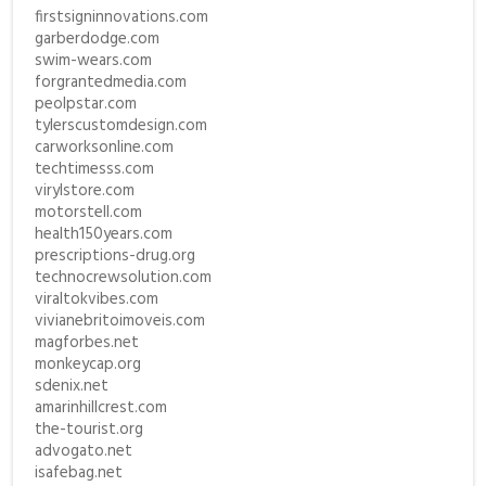
firstsigninnovations.com
garberdodge.com
swim-wears.com
forgrantedmedia.com
peolpstar.com
tylerscustomdesign.com
carworksonline.com
techtimesss.com
virylstore.com
motorstell.com
health150years.com
prescriptions-drug.org
technocrewsolution.com
viraltokvibes.com
vivianebritoimoveis.com
magforbes.net
monkeycap.org
sdenix.net
amarinhillcrest.com
the-tourist.org
advogato.net
isafebag.net