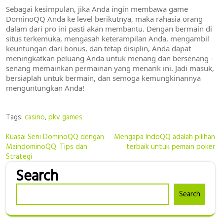
Sebagai kesimpulan, jika Anda ingin membawa game
DominoQQ Anda ke level berikutnya, maka rahasia orang
dalam dari pro ini pasti akan membantu. Dengan bermain di
situs terkemuka, mengasah keterampilan Anda, mengambil
keuntungan dari bonus, dan tetap disiplin, Anda dapat
meningkatkan peluang Anda untuk menang dan bersenang -
senang memainkan permainan yang menarik ini. Jadi masuk,
bersiaplah untuk bermain, dan semoga kemungkinannya
menguntungkan Anda!
Tags:
casino
,
pkv games
Post
Kuasai Seni DominoQQ dengan
Mengapa IndoQQ adalah pilihan
MaindominoQQ: Tips dan
terbaik untuk pemain poker
navigation
Strategi
Search
Search