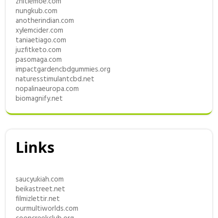
zhitiemoe.com
nungkub.com
anotherindian.com
xylemcider.com
taniaetiago.com
juzfitketo.com
pasomaga.com
impactgardencbdgummies.org
naturesstimulantcbd.net
nopalinaeuropa.com
biomagnify.net
Links
saucyukiah.com
beikastreet.net
filmizlettir.net
ourmultiworlds.com