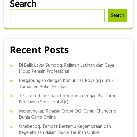
Search
Search
Recent Posts
Di Balik Layar Sumoqq: Rejimen Latihan dan Gaya
Hidup Pemain Profesional
Bergabunglah dengan Komunitas Royalqq untuk
Turnamen Poker Eksklusif
Tetap Terhibur dan Terhubung dengan Platform
Permainan Sosial HobiQQ
Mengungkap Rahasia CrownQQ: Game-Changer di
Dunia Game Online
Onebetqq: Tempat Bertemu Kegembiraan dan
Kegembiraan dalam Dunia Taruhan Online