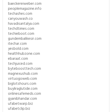
baeckereiweber.com
peoplemagazine.info
techashes.com
canyouwash.co
havadisantalya.com
techdtimes.com
techieboot.com
gundembalikesir.com
itechar.com
yesbold.com
healthhubzone.com
ebaraat.com
techjuiced.com
byteboosttech.com
magnexushub.com
virtuogoweb.com
biglotshours.com
buyliraglutide.com
onlinesafemeds.com
gyanibhandar.com
ufabetwarp.biz
ufabetclip.biz