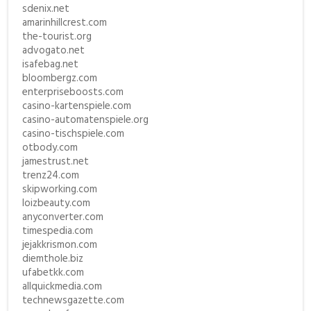
sdenix.net
amarinhillcrest.com
the-tourist.org
advogato.net
isafebag.net
bloombergz.com
enterpriseboosts.com
casino-kartenspiele.com
casino-automatenspiele.org
casino-tischspiele.com
otbody.com
jamestrust.net
trenz24.com
skipworking.com
loizbeauty.com
anyconverter.com
timespedia.com
jejakkrismon.com
diemthole.biz
ufabetkk.com
allquickmedia.com
technewsgazette.com