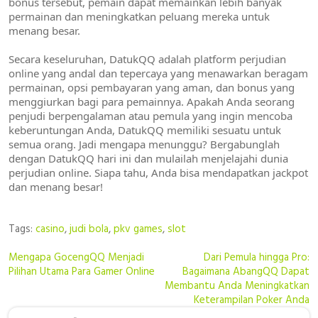
bonus tersebut, pemain dapat memainkan lebih banyak
permainan dan meningkatkan peluang mereka untuk
menang besar.
Secara keseluruhan, DatukQQ adalah platform perjudian
online yang andal dan tepercaya yang menawarkan beragam
permainan, opsi pembayaran yang aman, dan bonus yang
menggiurkan bagi para pemainnya. Apakah Anda seorang
penjudi berpengalaman atau pemula yang ingin mencoba
keberuntungan Anda, DatukQQ memiliki sesuatu untuk
semua orang. Jadi mengapa menunggu? Bergabunglah
dengan DatukQQ hari ini dan mulailah menjelajahi dunia
perjudian online. Siapa tahu, Anda bisa mendapatkan jackpot
dan menang besar!
Tags:
casino
,
judi bola
,
pkv games
,
slot
Post
Mengapa GocengQQ Menjadi
Dari Pemula hingga Pro:
Pilihan Utama Para Gamer Online
Bagaimana AbangQQ Dapat
navigation
Membantu Anda Meningkatkan
Keterampilan Poker Anda