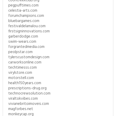
cooncreekclub.org
pegpufftimes.com
celestia-arts.com
forumchampions.com
bluebargames.com
festivaldelamalou.com
firstsigninnovations.com
garberdodge.com
swim-wears.com
forgrantedmedia.com
peolpstar.com
tylerscustomdesign.com
carworksonline.com
techtimesss.com
virylstore.com
motorstell.com
health150years.com
prescriptions-drug.org
technocrewsolution.com
viraltokvibes.com
vivianebritoimoveis.com
magforbes.net
monkeycap.org