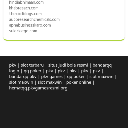
hindiabhimaan.com
khabresach.com
thecbdblogs.com
autoresearchchemicals.com
apnabusinesskaro.com
suleckiego.com
pkv
|
slot terbaru
|
situs judi bola resmi
|
bandarqq
login
|
qq poker
|
pkv
|
pkv
|
pkv
|
pkv
|
pkv
|
bandarqq pkv
|
pkv games
|
qq poker
|
slot maxwin
|
slot maxwin
|
slot maxwin
|
poker online
|
hematqq.pkvgamesresmi.org