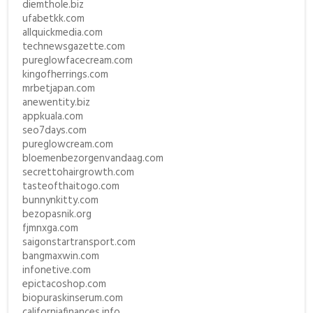
diemthole.biz
ufabetkk.com
allquickmedia.com
technewsgazette.com
pureglowfacecream.com
kingofherrings.com
mrbetjapan.com
anewentity.biz
appkuala.com
seo7days.com
pureglowcream.com
bloemenbezorgenvandaag.com
secrettohairgrowth.com
tasteofthaitogo.com
bunnynkitty.com
bezopasnik.org
fjmnxga.com
saigonstartransport.com
bangmaxwin.com
infonetive.com
epictacoshop.com
biopuraskinserum.com
californiafinances.info