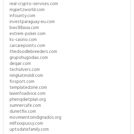
real-crypto-services.com
mypetzworld.com
infounty.com
investparaguay-eu.com
bwc88asia.com
extrem-poker.com
ks-casino.com
carcarepoints.com
thedoodlebreeders.com
grupohugodias.com
deqair.com
techsilvers.com
ningkatinskill.com
fivsport.com
templatedzine.com
lawinfoadvice.com
phenqdietplan.org
sumnercafe.com
dunetflix.com
movimientoindignados.org
milfxxxpussy.com
uptodatefamily.com