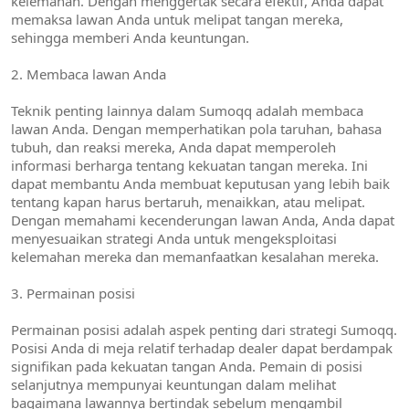
kelemahan. Dengan menggertak secara efektif, Anda dapat
memaksa lawan Anda untuk melipat tangan mereka,
sehingga memberi Anda keuntungan.
2. Membaca lawan Anda
Teknik penting lainnya dalam Sumoqq adalah membaca
lawan Anda. Dengan memperhatikan pola taruhan, bahasa
tubuh, dan reaksi mereka, Anda dapat memperoleh
informasi berharga tentang kekuatan tangan mereka. Ini
dapat membantu Anda membuat keputusan yang lebih baik
tentang kapan harus bertaruh, menaikkan, atau melipat.
Dengan memahami kecenderungan lawan Anda, Anda dapat
menyesuaikan strategi Anda untuk mengeksploitasi
kelemahan mereka dan memanfaatkan kesalahan mereka.
3. Permainan posisi
Permainan posisi adalah aspek penting dari strategi Sumoqq.
Posisi Anda di meja relatif terhadap dealer dapat berdampak
signifikan pada kekuatan tangan Anda. Pemain di posisi
selanjutnya mempunyai keuntungan dalam melihat
bagaimana lawannya bertindak sebelum mengambil