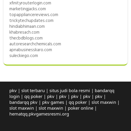
xfinityrouterlogin.com
marketingjacks.com
topappliancereviews.com
trickytechupdates.com
hindiabhimaan.com
khabresach.com
thecbdblogs.com
autoresearchchemicals.com
apnabusinesskaro.com
suleckiego.com
pkv
|
slot terbaru
|
situs judi bola resmi
|
bandarqq
login
|
qq poker
|
pkv
|
pkv
|
pkv
|
pkv
|
pkv
|
bandarqq pkv
|
pkv games
|
qq poker
|
slot maxwin
|
slot maxwin
|
slot maxwin
|
poker online
|
hematqq.pkvgamesresmi.org