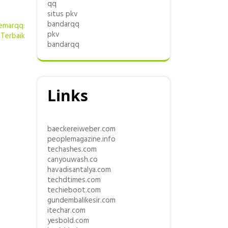
qq
situs pkv
bandarqq
emarqq:
pkv
 Terbaik
bandarqq
Links
baeckereiweber.com
peoplemagazine.info
techashes.com
canyouwash.co
havadisantalya.com
techdtimes.com
techieboot.com
gundembalikesir.com
itechar.com
yesbold.com