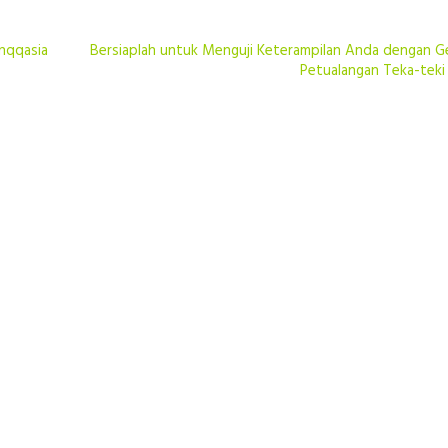
nqqasia
Bersiaplah untuk Menguji Keterampilan Anda dengan G
Petualangan Teka-teki