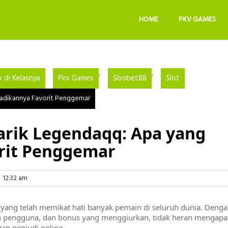
HOME
PKV GAMES
,
,
 di Kelasnya
Pkv Games
Sbobet88
Slot
jadikannya Favorit Penggemar
rik Legendaqq: Apa yang
rit Penggemar
12:32 am
 yang telah memikat hati banyak pemain di seluruh dunia. Deng
 pengguna, dan bonus yang menggiurkan, tidak heran mengapa
an penjudi online.