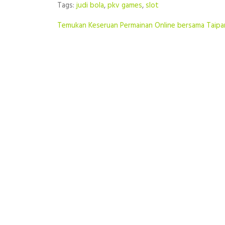
Tags:
judi bola
,
pkv games
,
slot
Post
Temukan Keseruan Permainan Online bersama Taipa
navigation