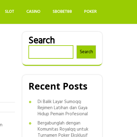
SLOT
CASINO
SBOBET88
POKER
Search
Search
Recent Posts
Di Balik Layar Sumoqq:
Rejimen Latihan dan Gaya
Hidup Pemain Profesional
Bergabunglah dengan
an
Komunitas Royalqq untuk
Turnamen Poker Eksklusif