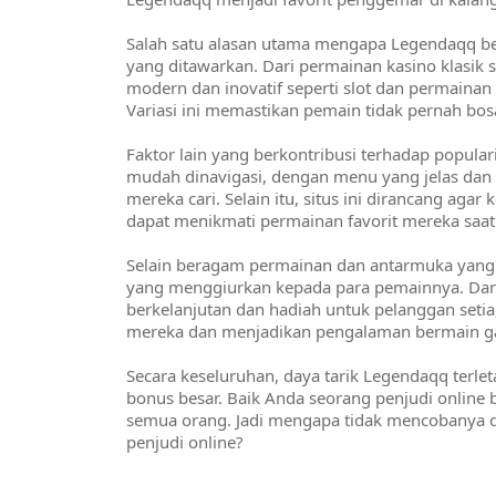
Salah satu alasan utama mengapa Legendaqq be
yang ditawarkan. Dari permainan kasino klasik s
modern dan inovatif seperti slot dan permainan
Variasi ini memastikan pemain tidak pernah bos
Faktor lain yang berkontribusi terhadap popul
mudah dinavigasi, dengan menu yang jelas d
mereka cari. Selain itu, situs ini dirancang ag
dapat menikmati permainan favorit mereka saat
Selain beragam permainan dan antarmuka yan
yang menggiurkan kepada para pemainnya. Dar
berkelanjutan dan hadiah untuk pelanggan set
mereka dan menjadikan pengalaman bermain g
Secara keseluruhan, daya tarik Legendaqq terl
bonus besar. Baik Anda seorang penjudi online
semua orang. Jadi mengapa tidak mencobanya da
penjudi online?