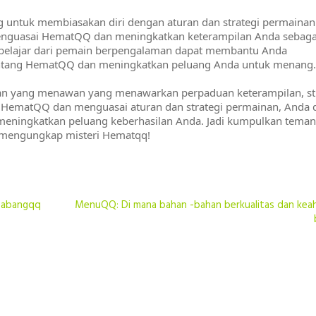
 untuk membiasakan diri dengan aturan dan strategi permainan
menguasai HematQQ dan meningkatkan keterampilan Anda sebaga
n belajar dari pemain berpengalaman dapat membantu Anda
ntang HematQQ dan meningkatkan peluang Anda untuk menang.
n yang menawan yang menawarkan perpaduan keterampilan, str
HematQQ dan menguasai aturan dan strategi permainan, Anda 
ningkatkan peluang keberhasilan Anda. Jadi kumpulkan teman
k mengungkap misteri Hematqq!
n abangqq
MenuQQ: Di mana bahan -bahan berkualitas dan keahl