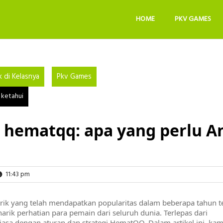
HOME
PKV GAMES
 di Kelasnya
Pkv Games
 ketahui
 hematqq: apa yang perlu A
11:43 pm
k yang telah mendapatkan popularitas dalam beberapa tahun te
arik perhatian para pemain dari seluruh dunia. Terlepas dari
iasa dengan aturan dan strategi HematQQ. Dalam artikel ini, kam