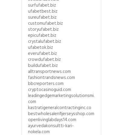
surfufabet.biz
ufabetbest.biz
sureufabet.biz
customufabet.biz
storyufabet.biz
epicufabet.biz
crystalufabet.biz
ufabetok.biz
everufabet.biz
crowdufabet.biz
buildufabet.biz
alltransportnews.com
fashiontrandsnews.com
bbcreporters.com
cryptocasinoguid.com
leadingedgemarketingsolutionsmi.
com
kastratigeneralcontractinginc.co
bestwholesalenfljerseysshop.com
openlivinglabdays14.com
ayurvedakonsultti-kari-
nokela.com