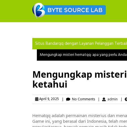
Skip
to
content
Situs Bandarqq dengan Layanan Pelanggan Terbaik
Mengungkap misteri hematqq: apa yang perlu Anda
Mengungkap misteri
ketahui
April 9, 2025
|
No Comments
|
admin
|
Hematqq adalah permainan misterius dan menari
Game ini, yang berasal dari Indonesia, telah men
popularitasnya, banyak pemain masih tidak terb