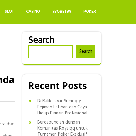
SLOT
CASINO
SBOBET88
POKER
Search
Search
nda
Recent Posts
Di Balik Layar Sumoqq:
Rejimen Latihan dan Gaya
Hidup Pemain Profesional
Bergabunglah dengan
rakhir.
Komunitas Royalqq untuk
Turnamen Poker Eksklusif
i akan