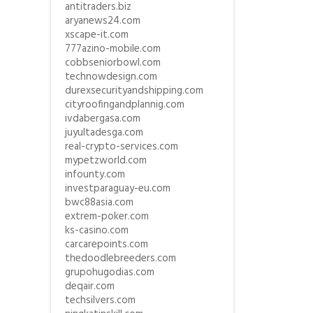
antitraders.biz
aryanews24.com
xscape-it.com
777azino-mobile.com
cobbseniorbowl.com
technowdesign.com
durexsecurityandshipping.com
cityroofingandplannig.com
ivdabergasa.com
juyultadesga.com
real-crypto-services.com
mypetzworld.com
infounty.com
investparaguay-eu.com
bwc88asia.com
extrem-poker.com
ks-casino.com
carcarepoints.com
thedoodlebreeders.com
grupohugodias.com
deqair.com
techsilvers.com