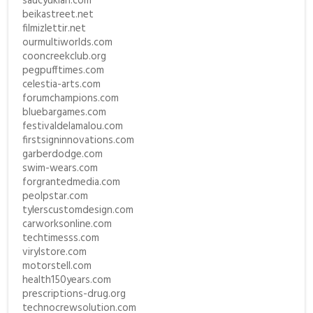
saucyukiah.com
beikastreet.net
filmizlettir.net
ourmultiworlds.com
cooncreekclub.org
pegpufftimes.com
celestia-arts.com
forumchampions.com
bluebargames.com
festivaldelamalou.com
firstsigninnovations.com
garberdodge.com
swim-wears.com
forgrantedmedia.com
peolpstar.com
tylerscustomdesign.com
carworksonline.com
techtimesss.com
virylstore.com
motorstell.com
health150years.com
prescriptions-drug.org
technocrewsolution.com