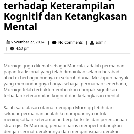
terhadap Keterampilan
Kognitif dan Ketangkasan
Mental
November 27, 2024
|
No Comments
|
admin
|
4:53 pm
Murniqq, juga dikenal sebagai Mancala, adalah permainan
papan tradisional yang telah dimainkan selama berabad-
abad di berbagai budaya di seluruh dunia. Meskipun banyak
yang memandangnya hanya sebagai permainan sederhana,
Murniqq telah terbukti memberikan dampak signifikan
terhadap keterampilan kognitif dan ketangkasan mental.
Salah satu alasan utama mengapa Murniqq lebih dari
sekadar permainan adalah kemampuannya untuk
meningkatkan keterampilan berpikir kritis dan perencanaan
strategis. Di Murniqq, pemain harus mempertimbangkan
dengan cermat gerakannya dan mengantisipasi gerakan