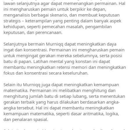
lawan selanjutnya agar dapat memenangkan permainan. Hal
ini mengharuskan pemain untuk berpikir ke depan,
menganalisis berbagai skenario, dan membuat keputusan
strategis – keterampilan yang penting dalam banyak aspek
kehidupan, seperti pemecahan masalah, pengambilan
keputusan, dan perencanaan.
Selanjutnya bermain Murniqq dapat meningkatkan daya
ingat dan konsentrasi. Permainan ini mengharuskan pemain
untuk mengingat gerakan mereka sebelumnya, serta posisi
batu di papan. Latihan mental yang konstan ini dapat
membantu meningkatkan retensi memori dan meningkatkan
fokus dan konsentrasi secara keseluruhan.
Selain itu Murniqq juga dapat meningkatkan kemampuan
matematika. Permainan ini melibatkan menghitung dan
menghitung jumlah batu di setiap lubang, serta menentukan
gerakan terbaik yang harus dilakukan berdasarkan angka-
angka tersebut. Hal ini dapat membantu meningkatkan
kemampuan matematika, seperti dasar aritmatika, logika,
dan penalaran spasial.