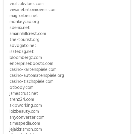
viraltokvibes.com
vivianebritoimoveis.com
magforbes.net
monkeycap.org
sdenix.net
amarinhillcrest.com
the-tourist.org
advogato.net
isafebag.net
bloombergz.com
enterpriseboosts.com
casino-kartenspiele.com
casino-automatenspiele.org
casino-tischspiele.com
otbody.com
jamestrust.net
trenz24.com
skipworking.com
loizbeauty.com
anyconverter.com
timespedia.com
jejakkrismon.com