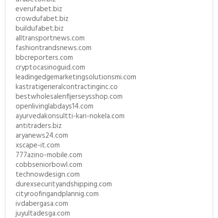
everufabet.biz
crowdufabet.biz
buildufabet.biz
alltransportnews.com
fashiontrandsnews.com
bbcreporters.com
cryptocasinoguid.com
leadingedgemarketingsolutionsmi.com
kastratigeneralcontractinginc.co
bestwholesalenfljerseysshop.com
openlivinglabdays14.com
ayurvedakonsultti-kari-nokela.com
antitraders.biz
aryanews24.com
xscape-it.com
777azino-mobile.com
cobbseniorbowl.com
technowdesign.com
durexsecurityandshipping.com
cityroofingandplannig.com
ivdabergasa.com
juyultadesga.com