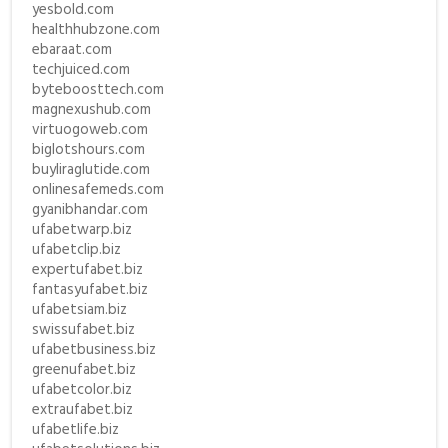
yesbold.com
healthhubzone.com
ebaraat.com
techjuiced.com
byteboosttech.com
magnexushub.com
virtuogoweb.com
biglotshours.com
buyliraglutide.com
onlinesafemeds.com
gyanibhandar.com
ufabetwarp.biz
ufabetclip.biz
expertufabet.biz
fantasyufabet.biz
ufabetsiam.biz
swissufabet.biz
ufabetbusiness.biz
greenufabet.biz
ufabetcolor.biz
extraufabet.biz
ufabetlife.biz