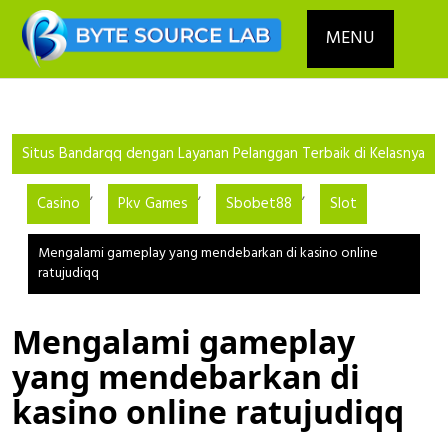
Skip
to
MENU
content
Situs Bandarqq dengan Layanan Pelanggan Terbaik di Kelasnya
,
,
,
Casino
Pkv Games
Sbobet88
Slot
Mengalami gameplay yang mendebarkan di kasino online
ratujudiqq
Mengalami gameplay
yang mendebarkan di
kasino online ratujudiqq