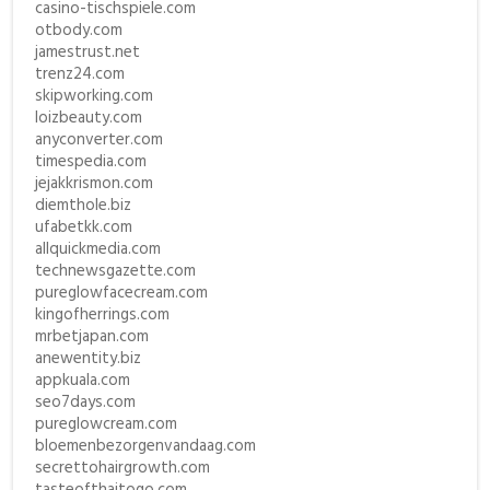
casino-tischspiele.com
otbody.com
jamestrust.net
trenz24.com
skipworking.com
loizbeauty.com
anyconverter.com
timespedia.com
jejakkrismon.com
diemthole.biz
ufabetkk.com
allquickmedia.com
technewsgazette.com
pureglowfacecream.com
kingofherrings.com
mrbetjapan.com
anewentity.biz
appkuala.com
seo7days.com
pureglowcream.com
bloemenbezorgenvandaag.com
secrettohairgrowth.com