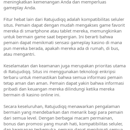
meningkatkan kemenangan Anda dan memperluas
gameplay Anda.
Fitur hebat lain dari Ratujudiqq adalah kompatibilitas seluler
situs. Pemain dapat dengan mudah mengakses game favorit
mereka di smartphone atau tablet mereka, memungkinkan
untuk bermain game saat bepergian. Ini berarti bahwa
pemain dapat menikmati sensasi gameplay kasino di mana
pun mereka berada, apakah mereka ada di rumah, di bus,
atau mengantri.
Keselamatan dan keamanan juga merupakan prioritas utama
di Ratujudiqq. Situs ini menggunakan teknologi enkripsi
terbaru untuk memastikan bahwa semua informasi pemain
tetap aman dan aman. Pemain dapat yakin bahwa informasi
pribadi dan keuangan mereka dilindungi ketika mereka
bermain di kasino online ini.
Secara keseluruhan, Ratujudiqq menawarkan pengalaman
bermain yang mendebarkan dan menarik bagi para pemain
dari semua level. Dengan berbagai macam permainan,
bonus dan promosi yang murah hati, kompatibilitas seluler,
dan keamanan terkemuka, pemain dapat menikmati semua