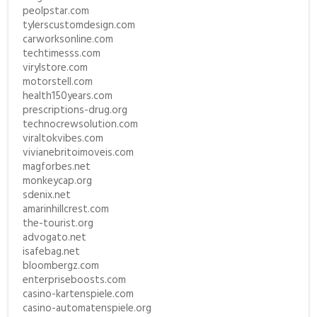
peolpstar.com
tylerscustomdesign.com
carworksonline.com
techtimesss.com
virylstore.com
motorstell.com
health150years.com
prescriptions-drug.org
technocrewsolution.com
viraltokvibes.com
vivianebritoimoveis.com
magforbes.net
monkeycap.org
sdenix.net
amarinhillcrest.com
the-tourist.org
advogato.net
isafebag.net
bloombergz.com
enterpriseboosts.com
casino-kartenspiele.com
casino-automatenspiele.org