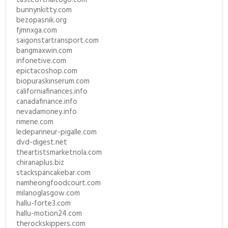
tasteofthaitogo.com
bunnynkitty.com
bezopasnik.org
fjmnxga.com
saigonstartransport.com
bangmaxwin.com
infonetive.com
epictacoshop.com
biopuraskinserum.com
californiafinances.info
canadafinance.info
nevadamoney.info
rimene.com
ledepanneur-pigalle.com
dvd-digest.net
theartistsmarketnola.com
chiranaplus.biz
stackspancakebar.com
namheongfoodcourt.com
milanoglasgow.com
hallu-forte3.com
hallu-motion24.com
therockskippers.com