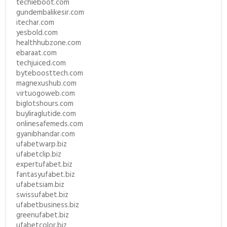
techieboot.com
gundembalikesir.com
itechar.com
yesbold.com
healthhubzone.com
ebaraat.com
techjuiced.com
byteboosttech.com
magnexushub.com
virtuogoweb.com
biglotshours.com
buyliraglutide.com
onlinesafemeds.com
gyanibhandar.com
ufabetwarp.biz
ufabetclip.biz
expertufabet.biz
fantasyufabet.biz
ufabetsiam.biz
swissufabet.biz
ufabetbusiness.biz
greenufabet.biz
ufabetcolor.biz