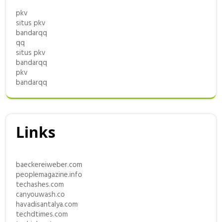
pkv
situs pkv
bandarqq
qq
situs pkv
bandarqq
pkv
bandarqq
Links
baeckereiweber.com
peoplemagazine.info
techashes.com
canyouwash.co
havadisantalya.com
techdtimes.com