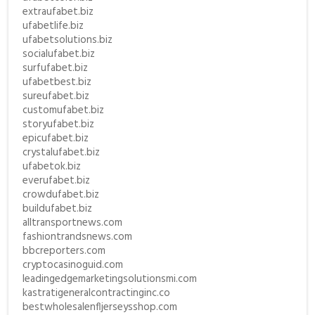
extraufabet.biz
ufabetlife.biz
ufabetsolutions.biz
socialufabet.biz
surfufabet.biz
ufabetbest.biz
sureufabet.biz
customufabet.biz
storyufabet.biz
epicufabet.biz
crystalufabet.biz
ufabetok.biz
everufabet.biz
crowdufabet.biz
buildufabet.biz
alltransportnews.com
fashiontrandsnews.com
bbcreporters.com
cryptocasinoguid.com
leadingedgemarketingsolutionsmi.com
kastratigeneralcontractinginc.co
bestwholesalenfljerseysshop.com