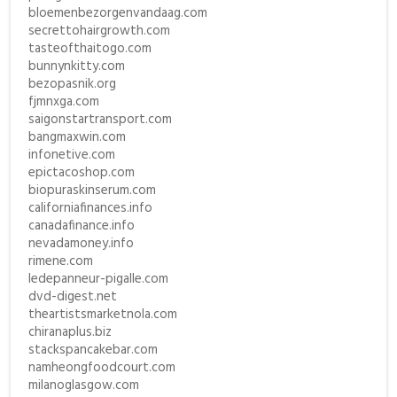
bloemenbezorgenvandaag.com
secrettohairgrowth.com
tasteofthaitogo.com
bunnynkitty.com
bezopasnik.org
fjmnxga.com
saigonstartransport.com
bangmaxwin.com
infonetive.com
epictacoshop.com
biopuraskinserum.com
californiafinances.info
canadafinance.info
nevadamoney.info
rimene.com
ledepanneur-pigalle.com
dvd-digest.net
theartistsmarketnola.com
chiranaplus.biz
stackspancakebar.com
namheongfoodcourt.com
milanoglasgow.com