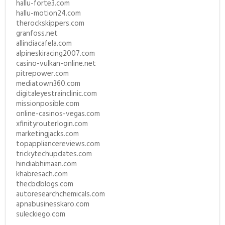
hallu-forte3.com
hallu-motion24.com
therockskippers.com
granfoss.net
allindiacafela.com
alpineskiracing2007.com
casino-vulkan-online.net
pitrepower.com
mediatown360.com
digitaleyestrainclinic.com
missionposible.com
online-casinos-vegas.com
xfinityrouterlogin.com
marketingjacks.com
topappliancereviews.com
trickytechupdates.com
hindiabhimaan.com
khabresach.com
thecbdblogs.com
autoresearchchemicals.com
apnabusinesskaro.com
suleckiego.com