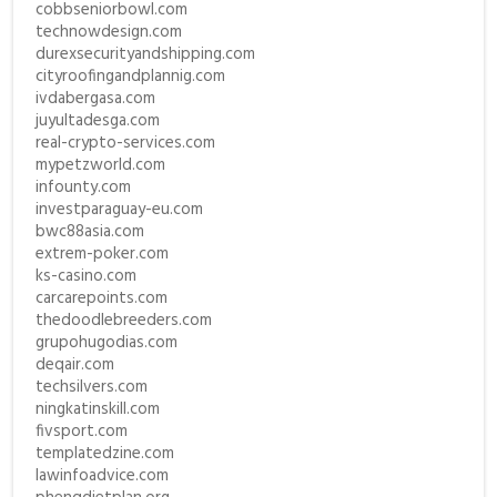
cobbseniorbowl.com
technowdesign.com
durexsecurityandshipping.com
cityroofingandplannig.com
ivdabergasa.com
juyultadesga.com
real-crypto-services.com
mypetzworld.com
infounty.com
investparaguay-eu.com
bwc88asia.com
extrem-poker.com
ks-casino.com
carcarepoints.com
thedoodlebreeders.com
grupohugodias.com
deqair.com
techsilvers.com
ningkatinskill.com
fivsport.com
templatedzine.com
lawinfoadvice.com