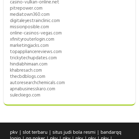
casino-vulkan-online.net
pitrepower.com
mediatown360.com
digitaleyestrainclinic.com
missionposible.com
online-casinos-vegas.com
xfinityrouterlogin.com
marketingjacks.com
topappliancereviews.com
trickytechupdates.com
hindiabhimaan.com
khabresach.com
thecbdblogs.com
autoresearchchemicals.com
apnabusinesskaro.com
suleckiego.com
pkv
|
slot terbaru
|
situs judi bola resmi
|
bandarqq
login
|
qq poker
|
pkv
|
pkv
|
pkv
|
pkv
|
pkv
|