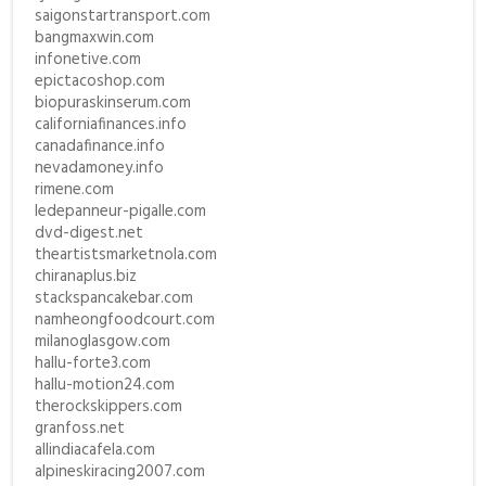
saigonstartransport.com
bangmaxwin.com
infonetive.com
epictacoshop.com
biopuraskinserum.com
californiafinances.info
canadafinance.info
nevadamoney.info
rimene.com
ledepanneur-pigalle.com
dvd-digest.net
theartistsmarketnola.com
chiranaplus.biz
stackspancakebar.com
namheongfoodcourt.com
milanoglasgow.com
hallu-forte3.com
hallu-motion24.com
therockskippers.com
granfoss.net
allindiacafela.com
alpineskiracing2007.com