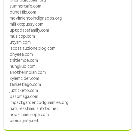
phenqdietplan.org
sumnercafe.com
dunetflix.com
movimientoindignados.org
milfxxxpussy.com
uptodatefamily.com
musitop.com
utyam.com
lacostituzioneblog.com
ohyeea.com
zhitiemoe.com
nungkub.com
anotherindian.com
xylemcider.com
taniaetiago.com
juzfitketo.com
pasomaga.com
impactgardencbdgummies.org
naturesstimulantcbd.net
nopalinaeuropa.com
biomagnify.net