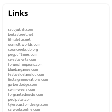
Links
saucyukiah.com
beikastreet.net
filmizlettir.net
ourmultiworlds.com
cooncreekclub.org
pegpufftimes.com
celestia-arts.com
forumchampions.com
bluebargames.com
festivaldelamalou.com
firstsigninnovations.com
garberdodge.com
swim-wears.com
forgrantedmedia.com
peolpstar.com
tylerscustomdesign.com
carworksonline.com