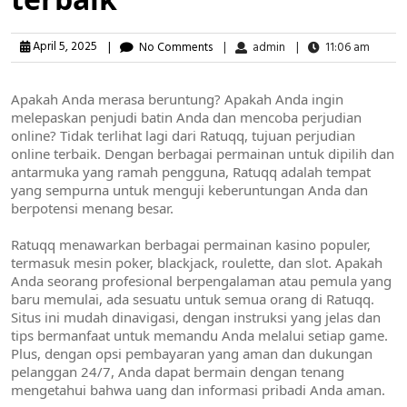
April 5, 2025
|
No Comments
|
admin
|
11:06 am
Apakah Anda merasa beruntung? Apakah Anda ingin
melepaskan penjudi batin Anda dan mencoba perjudian
online? Tidak terlihat lagi dari Ratuqq, tujuan perjudian
online terbaik. Dengan berbagai permainan untuk dipilih dan
antarmuka yang ramah pengguna, Ratuqq adalah tempat
yang sempurna untuk menguji keberuntungan Anda dan
berpotensi menang besar.
Ratuqq menawarkan berbagai permainan kasino populer,
termasuk mesin poker, blackjack, roulette, dan slot. Apakah
Anda seorang profesional berpengalaman atau pemula yang
baru memulai, ada sesuatu untuk semua orang di Ratuqq.
Situs ini mudah dinavigasi, dengan instruksi yang jelas dan
tips bermanfaat untuk memandu Anda melalui setiap game.
Plus, dengan opsi pembayaran yang aman dan dukungan
pelanggan 24/7, Anda dapat bermain dengan tenang
mengetahui bahwa uang dan informasi pribadi Anda aman.