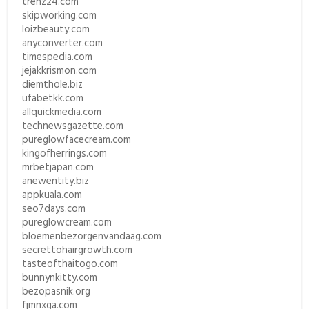
trenz24.com
skipworking.com
loizbeauty.com
anyconverter.com
timespedia.com
jejakkrismon.com
diemthole.biz
ufabetkk.com
allquickmedia.com
technewsgazette.com
pureglowfacecream.com
kingofherrings.com
mrbetjapan.com
anewentity.biz
appkuala.com
seo7days.com
pureglowcream.com
bloemenbezorgenvandaag.com
secrettohairgrowth.com
tasteofthaitogo.com
bunnynkitty.com
bezopasnik.org
fjmnxga.com