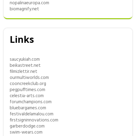
nopalinaeuropa.com
biomagnify.net
Links
saucyukiah.com
beikastreet.net
filmizlettir.net
ourmultiworlds.com
cooncreekclub.org
pegpufftimes.com
celestia-arts.com
forumchampions.com
bluebargames.com
festivaldelamalou.com
firstsigninnovations.com
garberdodge.com
swim-wears.com