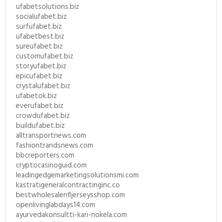
ufabetsolutions.biz
socialufabet.biz
surfufabet.biz
ufabetbest.biz
sureufabet.biz
customufabet.biz
storyufabet.biz
epicufabet.biz
crystalufabet.biz
ufabetok.biz
everufabet.biz
crowdufabet.biz
buildufabet.biz
alltransportnews.com
fashiontrandsnews.com
bbcreporters.com
cryptocasinoguid.com
leadingedgemarketingsolutionsmi.com
kastratigeneralcontractinginc.co
bestwholesalenfljerseysshop.com
openlivinglabdays14.com
ayurvedakonsultti-kari-nokela.com