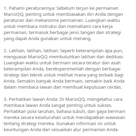
1. Pahami peraturannya: Sebelum terjun ke permainan
MarioQQ, penting untuk membiasakan diri Anda dengan
peraturan dan mekanisme permainan. Luangkan waktu
untuk membaca instruksi dan memahami cara kerja
permainan, termasuk berbagai jenis tangan dan strategi
yang dapat Anda gunakan untuk menang.
2. Latihan, latihan, latihan: Seperti keterampilan apa pun,
menguasai MarioQQ membutuhkan latihan dan dedikasi.
Luangkan waktu untuk bermain secara teratur dan asah
keterampilan Anda, bereksperimenlah dengan berbagai
strategi dan teknik untuk melihat mana yang terbaik bagi
Anda. Semakin banyak Anda bermain, semakin baik Anda
dalam membaca lawan dan membuat keputusan cerdas.
3. Perhatikan lawan Anda: Di MarioQQ, mengetahui cara
membaca lawan Anda sangat penting untuk sukses.
Perhatikan pola taruhan, bahasa tubuh, dan gaya bermain
mereka secara keseluruhan untuk mendapatkan wawasan
tentang strategi mereka. Gunakan informasi ini untuk
keuntungan Anda dan sesuaikan alur permainan Anda.