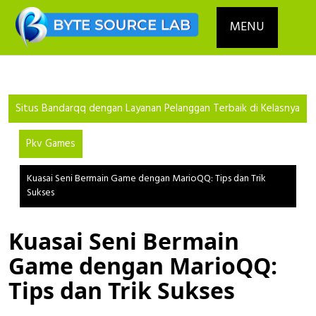
Skip
to
MENU
content
Situs Bandarqq dengan Layanan Pelanggan Terbaik di Kelasnya
Pkv Games
Kuasai Seni Bermain Game dengan MarioQQ: Tips dan Trik
Sukses
Kuasai Seni Bermain
Game dengan MarioQQ:
Tips dan Trik Sukses