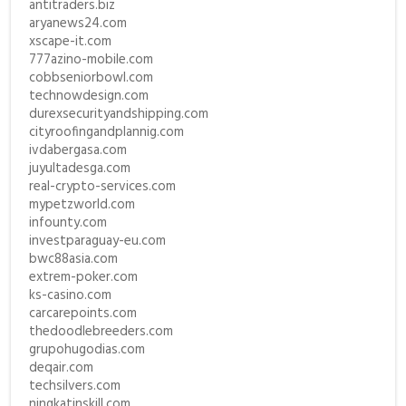
antitraders.biz
aryanews24.com
xscape-it.com
777azino-mobile.com
cobbseniorbowl.com
technowdesign.com
durexsecurityandshipping.com
cityroofingandplannig.com
ivdabergasa.com
juyultadesga.com
real-crypto-services.com
mypetzworld.com
infounty.com
investparaguay-eu.com
bwc88asia.com
extrem-poker.com
ks-casino.com
carcarepoints.com
thedoodlebreeders.com
grupohugodias.com
deqair.com
techsilvers.com
ningkatinskill.com