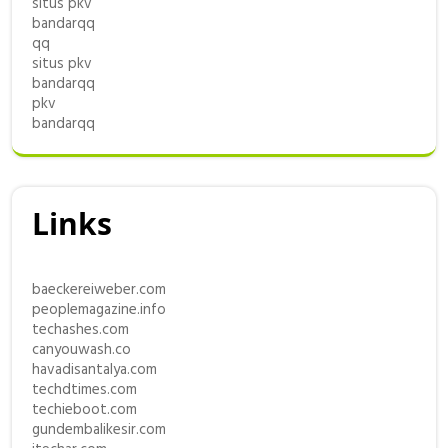
situs pkv
bandarqq
qq
situs pkv
bandarqq
pkv
bandarqq
Links
baeckereiweber.com
peoplemagazine.info
techashes.com
canyouwash.co
havadisantalya.com
techdtimes.com
techieboot.com
gundembalikesir.com