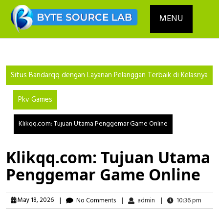
Skip
to
MENU
content
Situs Bandarqq dengan Layanan Pelanggan Terbaik di Kelasnya
Pkv Games
Klikqq.com: Tujuan Utama Penggemar Game Online
Klikqq.com: Tujuan Utama
Penggemar Game Online
May 18, 2026
|
No Comments
|
admin
|
10:36 pm