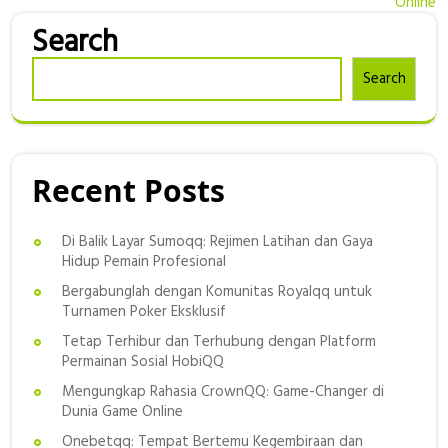
navigation
Online
Search
Search
Recent Posts
Di Balik Layar Sumoqq: Rejimen Latihan dan Gaya
Hidup Pemain Profesional
Bergabunglah dengan Komunitas Royalqq untuk
Turnamen Poker Eksklusif
Tetap Terhibur dan Terhubung dengan Platform
Permainan Sosial HobiQQ
Mengungkap Rahasia CrownQQ: Game-Changer di
Dunia Game Online
Onebetqq: Tempat Bertemu Kegembiraan dan