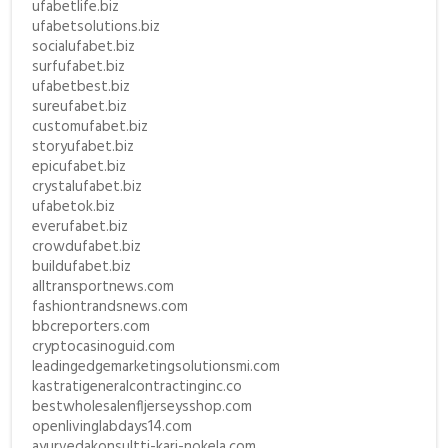
ufabetlife.biz
ufabetsolutions.biz
socialufabet.biz
surfufabet.biz
ufabetbest.biz
sureufabet.biz
customufabet.biz
storyufabet.biz
epicufabet.biz
crystalufabet.biz
ufabetok.biz
everufabet.biz
crowdufabet.biz
buildufabet.biz
alltransportnews.com
fashiontrandsnews.com
bbcreporters.com
cryptocasinoguid.com
leadingedgemarketingsolutionsmi.com
kastratigeneralcontractinginc.co
bestwholesalenfljerseysshop.com
openlivinglabdays14.com
ayurvedakonsultti-kari-nokela.com