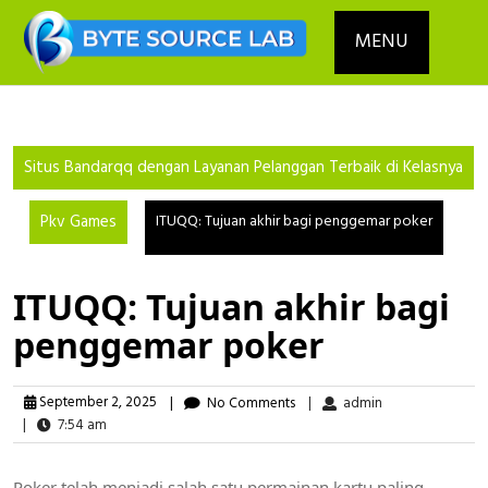
Skip
to
MENU
content
Situs Bandarqq dengan Layanan Pelanggan Terbaik di Kelasnya
Pkv Games
ITUQQ: Tujuan akhir bagi penggemar poker
ITUQQ: Tujuan akhir bagi
penggemar poker
September 2, 2025
|
No Comments
|
admin
|
7:54 am
Poker telah menjadi salah satu permainan kartu paling