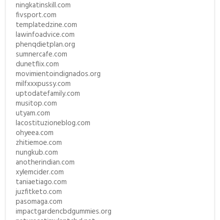
ningkatinskill.com
fivsport.com
templatedzine.com
lawinfoadvice.com
phenqdietplan.org
sumnercafe.com
dunetflix.com
movimientoindignados.org
milfxxxpussy.com
uptodatefamily.com
musitop.com
utyam.com
lacostituzioneblog.com
ohyeea.com
zhitiemoe.com
nungkub.com
anotherindian.com
xylemcider.com
taniaetiago.com
juzfitketo.com
pasomaga.com
impactgardencbdgummies.org