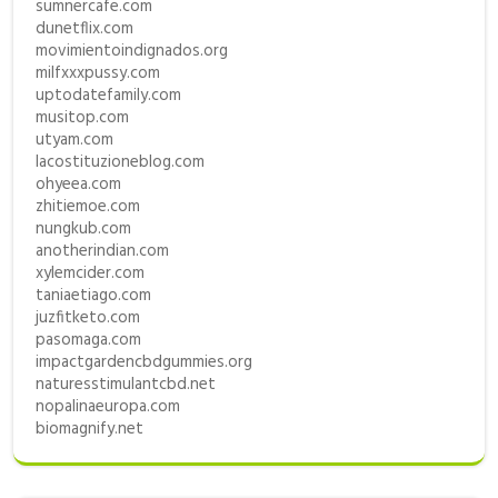
sumnercafe.com
dunetflix.com
movimientoindignados.org
milfxxxpussy.com
uptodatefamily.com
musitop.com
utyam.com
lacostituzioneblog.com
ohyeea.com
zhitiemoe.com
nungkub.com
anotherindian.com
xylemcider.com
taniaetiago.com
juzfitketo.com
pasomaga.com
impactgardencbdgummies.org
naturesstimulantcbd.net
nopalinaeuropa.com
biomagnify.net