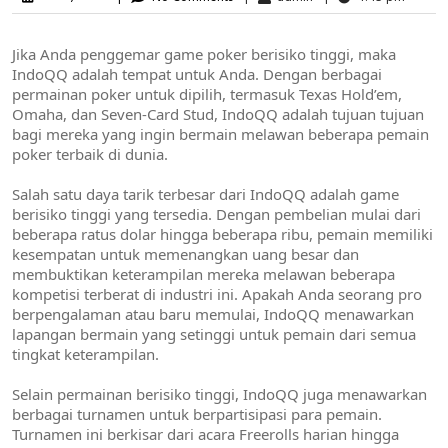
Jika Anda penggemar game poker berisiko tinggi, maka
IndoQQ adalah tempat untuk Anda. Dengan berbagai
permainan poker untuk dipilih, termasuk Texas Hold’em,
Omaha, dan Seven-Card Stud, IndoQQ adalah tujuan tujuan
bagi mereka yang ingin bermain melawan beberapa pemain
poker terbaik di dunia.
Salah satu daya tarik terbesar dari IndoQQ adalah game
berisiko tinggi yang tersedia. Dengan pembelian mulai dari
beberapa ratus dolar hingga beberapa ribu, pemain memiliki
kesempatan untuk memenangkan uang besar dan
membuktikan keterampilan mereka melawan beberapa
kompetisi terberat di industri ini. Apakah Anda seorang pro
berpengalaman atau baru memulai, IndoQQ menawarkan
lapangan bermain yang setinggi untuk pemain dari semua
tingkat keterampilan.
Selain permainan berisiko tinggi, IndoQQ juga menawarkan
berbagai turnamen untuk berpartisipasi para pemain.
Turnamen ini berkisar dari acara Freerolls harian hingga