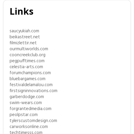
Links
saucyukiah.com
beikastreet.net
filmizlettir.net
ourmultiworlds.com
cooncreekclub.org
pegpufftimes.com
celestia-arts.com
forumchampions.com
bluebargames.com
festivaldelamalou.com
firstsigninnovations.com
garberdodge.com
swim-wears.com
forgrantedmedia.com
peolpstar.com
tylerscustomdesign.com
carworksonline.com
techtimesss.com