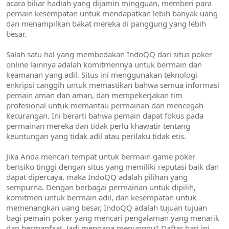
acara biliar hadiah yang dijamin mingguan, memberi para
pemain kesempatan untuk mendapatkan lebih banyak uang
dan menampilkan bakat mereka di panggung yang lebih
besar.
Salah satu hal yang membedakan IndoQQ dari situs poker
online lainnya adalah komitmennya untuk bermain dan
keamanan yang adil. Situs ini menggunakan teknologi
enkripsi canggih untuk memastikan bahwa semua informasi
pemain aman dan aman, dan mempekerjakan tim
profesional untuk memantau permainan dan mencegah
kecurangan. Ini berarti bahwa pemain dapat fokus pada
permainan mereka dan tidak perlu khawatir tentang
keuntungan yang tidak adil atau perilaku tidak etis.
Jika Anda mencari tempat untuk bermain game poker
berisiko tinggi dengan situs yang memiliki reputasi baik dan
dapat dipercaya, maka IndoQQ adalah pilihan yang
sempurna. Dengan berbagai permainan untuk dipilih,
komitmen untuk bermain adil, dan kesempatan untuk
memenangkan uang besar, IndoQQ adalah tujuan tujuan
bagi pemain poker yang mencari pengalaman yang menarik
dan bermanfaat. Jadi mengapa menunggu? Daftar hari ini