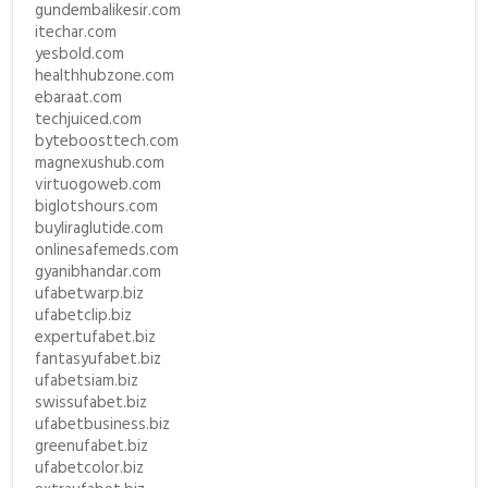
gundembalikesir.com
itechar.com
yesbold.com
healthhubzone.com
ebaraat.com
techjuiced.com
byteboosttech.com
magnexushub.com
virtuogoweb.com
biglotshours.com
buyliraglutide.com
onlinesafemeds.com
gyanibhandar.com
ufabetwarp.biz
ufabetclip.biz
expertufabet.biz
fantasyufabet.biz
ufabetsiam.biz
swissufabet.biz
ufabetbusiness.biz
greenufabet.biz
ufabetcolor.biz