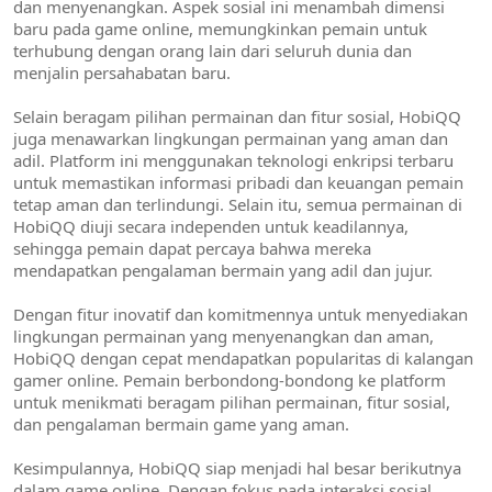
dan menyenangkan. Aspek sosial ini menambah dimensi
baru pada game online, memungkinkan pemain untuk
terhubung dengan orang lain dari seluruh dunia dan
menjalin persahabatan baru.
Selain beragam pilihan permainan dan fitur sosial, HobiQQ
juga menawarkan lingkungan permainan yang aman dan
adil. Platform ini menggunakan teknologi enkripsi terbaru
untuk memastikan informasi pribadi dan keuangan pemain
tetap aman dan terlindungi. Selain itu, semua permainan di
HobiQQ diuji secara independen untuk keadilannya,
sehingga pemain dapat percaya bahwa mereka
mendapatkan pengalaman bermain yang adil dan jujur.
Dengan fitur inovatif dan komitmennya untuk menyediakan
lingkungan permainan yang menyenangkan dan aman,
HobiQQ dengan cepat mendapatkan popularitas di kalangan
gamer online. Pemain berbondong-bondong ke platform
untuk menikmati beragam pilihan permainan, fitur sosial,
dan pengalaman bermain game yang aman.
Kesimpulannya, HobiQQ siap menjadi hal besar berikutnya
dalam game online. Dengan fokus pada interaksi sosial,