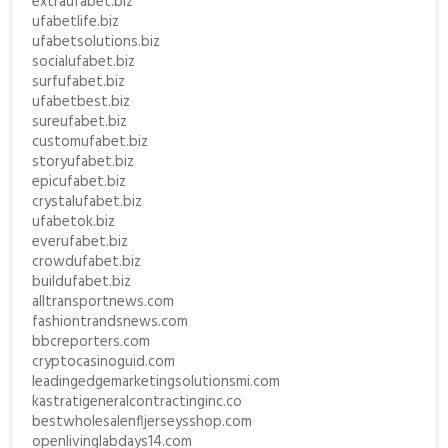
extraufabet.biz
ufabetlife.biz
ufabetsolutions.biz
socialufabet.biz
surfufabet.biz
ufabetbest.biz
sureufabet.biz
customufabet.biz
storyufabet.biz
epicufabet.biz
crystalufabet.biz
ufabetok.biz
everufabet.biz
crowdufabet.biz
buildufabet.biz
alltransportnews.com
fashiontrandsnews.com
bbcreporters.com
cryptocasinoguid.com
leadingedgemarketingsolutionsmi.com
kastratigeneralcontractinginc.co
bestwholesalenfljerseysshop.com
openlivinglabdays14.com