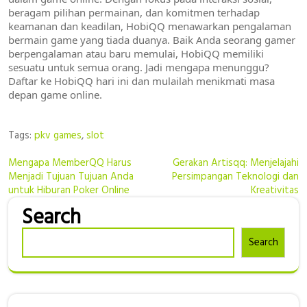
beragam pilihan permainan, dan komitmen terhadap
keamanan dan keadilan, HobiQQ menawarkan pengalaman
bermain game yang tiada duanya. Baik Anda seorang gamer
berpengalaman atau baru memulai, HobiQQ memiliki
sesuatu untuk semua orang. Jadi mengapa menunggu?
Daftar ke HobiQQ hari ini dan mulailah menikmati masa
depan game online.
Tags:
pkv games
,
slot
Post
Mengapa MemberQQ Harus
Gerakan Artisqq: Menjelajahi
Menjadi Tujuan Tujuan Anda
Persimpangan Teknologi dan
navigation
untuk Hiburan Poker Online
Kreativitas
Search
Search