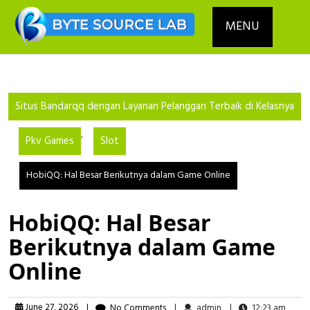
Skip
to
MENU
content
Situs Bandarqq dengan Layanan Pelanggan Terbaik di Kelasnya
,
Pkv Games
Slot
HobiQQ: Hal Besar Berikutnya dalam Game Online
HobiQQ: Hal Besar
Berikutnya dalam Game
Online
June 27, 2026
|
No Comments
|
admin
|
12:23 am