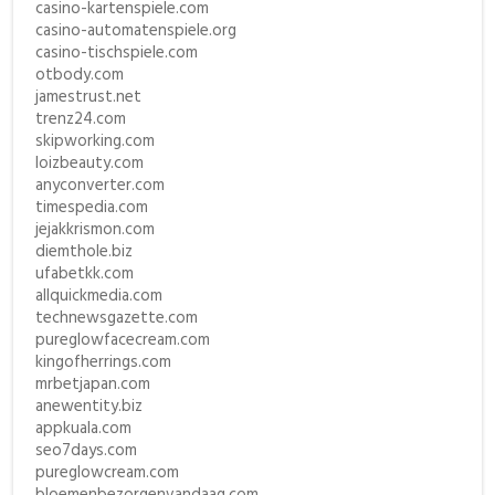
casino-kartenspiele.com
casino-automatenspiele.org
casino-tischspiele.com
otbody.com
jamestrust.net
trenz24.com
skipworking.com
loizbeauty.com
anyconverter.com
timespedia.com
jejakkrismon.com
diemthole.biz
ufabetkk.com
allquickmedia.com
technewsgazette.com
pureglowfacecream.com
kingofherrings.com
mrbetjapan.com
anewentity.biz
appkuala.com
seo7days.com
pureglowcream.com