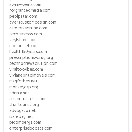
swim-wears.com
forgrantedmedia.com
peolpstar.com
tylerscustomdesign.com
carworksonline.com
techtimesss.com
virylstore.com
motorstell.com
health150years.com
prescriptions-drug.org
technocrewsolution.com
viraltokvibes.com
vivianebritoimoveis.com
magforbes.net
monkeycap.org
sdenix.net
amarinhillcrest.com
the-tourist.org
advogato.net
isafebag.net
bloombergz.com
enterpriseboosts.com