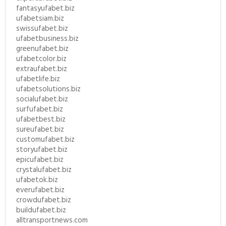
fantasyufabet.biz
ufabetsiam.biz
swissufabet.biz
ufabetbusiness.biz
greenufabet.biz
ufabetcolor.biz
extraufabet.biz
ufabetlife.biz
ufabetsolutions.biz
socialufabet.biz
surfufabet.biz
ufabetbest.biz
sureufabet.biz
customufabet.biz
storyufabet.biz
epicufabet.biz
crystalufabet.biz
ufabetok.biz
everufabet.biz
crowdufabet.biz
buildufabet.biz
alltransportnews.com