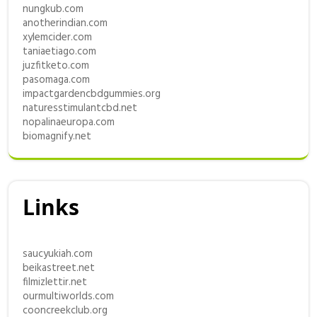
nungkub.com
anotherindian.com
xylemcider.com
taniaetiago.com
juzfitketo.com
pasomaga.com
impactgardencbdgummies.org
naturesstimulantcbd.net
nopalinaeuropa.com
biomagnify.net
Links
saucyukiah.com
beikastreet.net
filmizlettir.net
ourmultiworlds.com
cooncreekclub.org