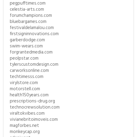
pegpufftimes.com
celestia-arts.com
forumchampions.com
bluebargames.com
festivaldelamalou.com
firstsigninnovations.com
garberdodge.com
swim-wears.com
forgrantedmedia.com
peolpstar.com
tylerscustomdesign.com
carworksonline.com
techtimesss.com
virylstore.com
motorstell.com
health150years.com
prescriptions-drug.org
technocrewsolution.com
viraltokvibes.com
vivianebritoimoveis.com
magforbes.net
monkeycap.org