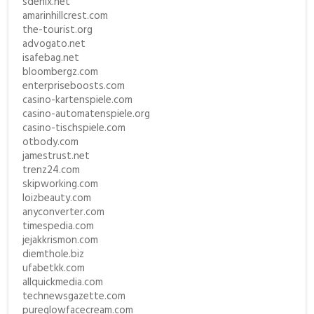
sdenix.net
amarinhillcrest.com
the-tourist.org
advogato.net
isafebag.net
bloombergz.com
enterpriseboosts.com
casino-kartenspiele.com
casino-automatenspiele.org
casino-tischspiele.com
otbody.com
jamestrust.net
trenz24.com
skipworking.com
loizbeauty.com
anyconverter.com
timespedia.com
jejakkrismon.com
diemthole.biz
ufabetkk.com
allquickmedia.com
technewsgazette.com
pureglowfacecream.com