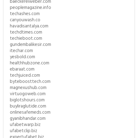
baeckereiweber.com
peoplemagazine.info
techashes.com
canyouwash.co
havadisantalya.com
techdtimes.com
techieboot.com
gundembalikesir.com
itechar.com
yesbold.com
healthhubzone.com
ebaraat.com
techjuiced.com
byteboosttech.com
magnexushub.com
virtuogoweb.com
biglotshours.com
buyliraglutide.com
onlinesafemeds.com
gyanibhandar.com
ufabetwarp.biz
ufabetclip.biz
expertufabet.biz