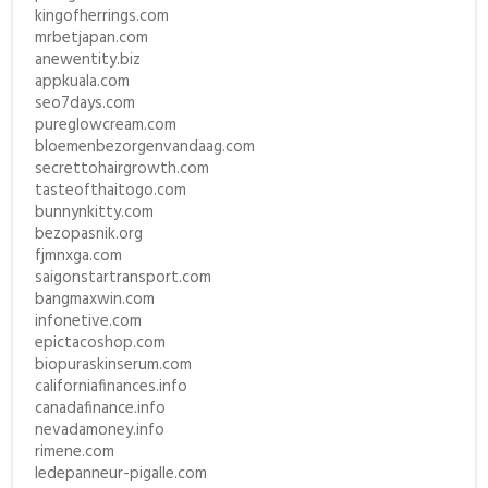
kingofherrings.com
mrbetjapan.com
anewentity.biz
appkuala.com
seo7days.com
pureglowcream.com
bloemenbezorgenvandaag.com
secrettohairgrowth.com
tasteofthaitogo.com
bunnynkitty.com
bezopasnik.org
fjmnxga.com
saigonstartransport.com
bangmaxwin.com
infonetive.com
epictacoshop.com
biopuraskinserum.com
californiafinances.info
canadafinance.info
nevadamoney.info
rimene.com
ledepanneur-pigalle.com