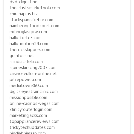
dvd-digest.net
theartistsmarketnola.com
chiranaplus.biz
stackspancakebar.com
namheongfoodcourt.com
milanoglasgow.com
hallu-forte3.com
hallu-motion24.com
therockskippers.com
granfoss.net
allindiacafela.com
alpineskiracing2007.com
casino-vulkan-online.net
pitrepower.com
mediatown360.com
digitaleyestrainclinic.com
missionposible.com
online-casinos-vegas.com
xfinityrouterlogin.com
marketingjacks.com
topappliancereviews.com
trickytechupdates.com
hindiabhimaan.com