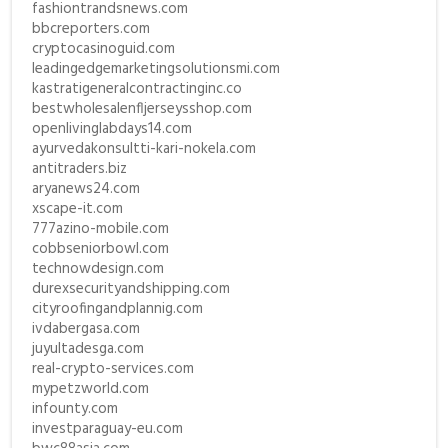
fashiontrandsnews.com
bbcreporters.com
cryptocasinoguid.com
leadingedgemarketingsolutionsmi.com
kastratigeneralcontractinginc.co
bestwholesalenfljerseysshop.com
openlivinglabdays14.com
ayurvedakonsultti-kari-nokela.com
antitraders.biz
aryanews24.com
xscape-it.com
777azino-mobile.com
cobbseniorbowl.com
technowdesign.com
durexsecurityandshipping.com
cityroofingandplannig.com
ivdabergasa.com
juyultadesga.com
real-crypto-services.com
mypetzworld.com
infounty.com
investparaguay-eu.com