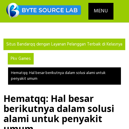
Skip
to
MENU
content
Situs Bandarqq dengan Layanan Pelanggan Terbaik di Kelasnya
Pkv Games
Hematqq: Hal besar berikutnya dalam solusi alami untuk
penyakit umum
Hematqq: Hal besar
berikutnya dalam solusi
alami untuk penyakit
umum