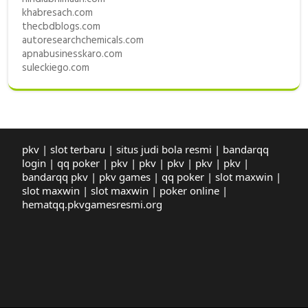
khabresach.com
thecbdblogs.com
autoresearchchemicals.com
apnabusinesskaro.com
suleckiego.com
pkv
|
slot terbaru
|
situs judi bola resmi
|
bandarqq
login
|
qq poker
|
pkv
|
pkv
|
pkv
|
pkv
|
pkv
|
bandarqq pkv
|
pkv games
|
qq poker
|
slot maxwin
|
slot maxwin
|
slot maxwin
|
poker online
|
hematqq.pkvgamesresmi.org