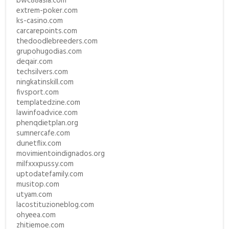
bwc88asia.com
extrem-poker.com
ks-casino.com
carcarepoints.com
thedoodlebreeders.com
grupohugodias.com
deqair.com
techsilvers.com
ningkatinskill.com
fivsport.com
templatedzine.com
lawinfoadvice.com
phenqdietplan.org
sumnercafe.com
dunetflix.com
movimientoindignados.org
milfxxxpussy.com
uptodatefamily.com
musitop.com
utyam.com
lacostituzioneblog.com
ohyeea.com
zhitiemoe.com