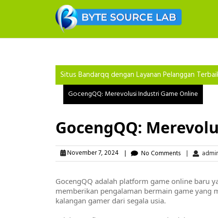
Skip
to
content
Situs Bandarqq dengan Layanan Pelanggan Terbaik
GocengQQ: Merevolusi Industri Game Online
GocengQQ: Merevolus
November 7, 2024
|
No Comments
|
admi
GocengQQ adalah platform game online baru ya
memberikan pengalaman bermain game yang mu
kalangan gamer dari segala usia.