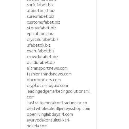
surfufabet.biz
ufabetbest.biz
sureufabet.biz
customufabet.biz
storyufabet.biz
epicufabet.biz
crystalufabet.biz
ufabetok.biz
everufabet.biz
crowdufabet.biz
buildufabet.biz
alltransportnews.com
fashiontrandsnews.com
bbcreporters.com
cryptocasinoguid.com
leadingedgemarketingsolutionsmi.
com
kastratigeneralcontractinginc.co
bestwholesalenfljerseysshop.com
openlivinglabdays14.com
ayurvedakonsultti-kari-
nokela.com