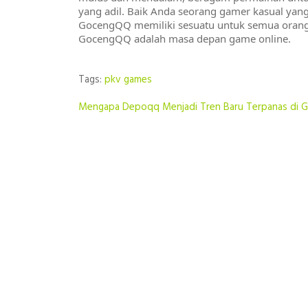
yang adil. Baik Anda seorang gamer kasual yan
GocengQQ memiliki sesuatu untuk semua orang.
GocengQQ adalah masa depan game online.
Tags:
pkv games
Post
Mengapa Depoqq Menjadi Tren Baru Terpanas di G
navigation