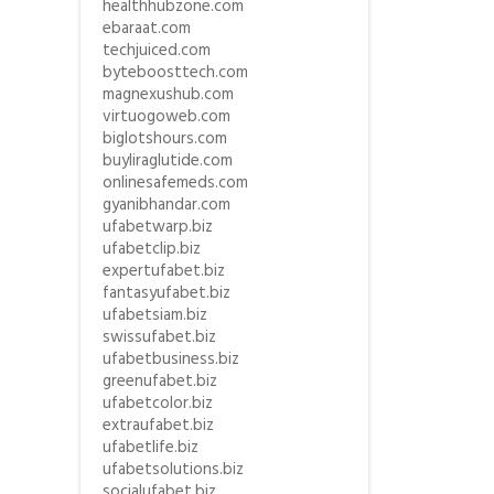
healthhubzone.com
ebaraat.com
techjuiced.com
byteboosttech.com
magnexushub.com
virtuogoweb.com
biglotshours.com
buyliraglutide.com
onlinesafemeds.com
gyanibhandar.com
ufabetwarp.biz
ufabetclip.biz
expertufabet.biz
fantasyufabet.biz
ufabetsiam.biz
swissufabet.biz
ufabetbusiness.biz
greenufabet.biz
ufabetcolor.biz
extraufabet.biz
ufabetlife.biz
ufabetsolutions.biz
socialufabet.biz