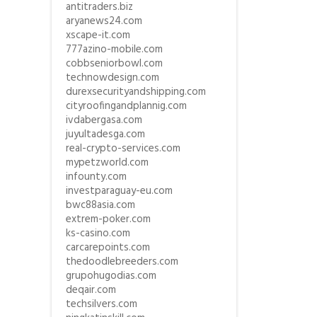
antitraders.biz
aryanews24.com
xscape-it.com
777azino-mobile.com
cobbseniorbowl.com
technowdesign.com
durexsecurityandshipping.com
cityroofingandplannig.com
ivdabergasa.com
juyultadesga.com
real-crypto-services.com
mypetzworld.com
infounty.com
investparaguay-eu.com
bwc88asia.com
extrem-poker.com
ks-casino.com
carcarepoints.com
thedoodlebreeders.com
grupohugodias.com
deqair.com
techsilvers.com