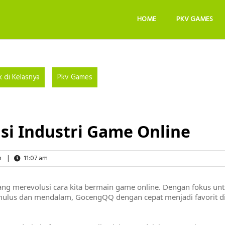
HOME
PKV GAMES
 di Kelasnya
Pkv Games
i Industri Game Online
n
|
11:07 am
ng merevolusi cara kita bermain game online. Dengan fokus un
lus dan mendalam, GocengQQ dengan cepat menjadi favorit d