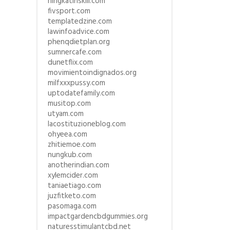
ningkatinskill.com
fivsport.com
templatedzine.com
lawinfoadvice.com
phenqdietplan.org
sumnercafe.com
dunetflix.com
movimientoindignados.org
milfxxxpussy.com
uptodatefamily.com
musitop.com
utyam.com
lacostituzioneblog.com
ohyeea.com
zhitiemoe.com
nungkub.com
anotherindian.com
xylemcider.com
taniaetiago.com
juzfitketo.com
pasomaga.com
impactgardencbdgummies.org
naturesstimulantcbd.net