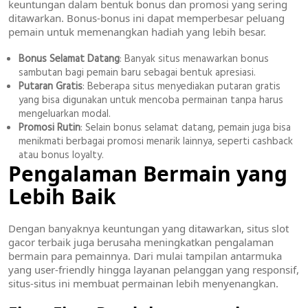
keuntungan dalam bentuk bonus dan promosi yang sering
ditawarkan. Bonus-bonus ini dapat memperbesar peluang
pemain untuk memenangkan hadiah yang lebih besar.
Bonus Selamat Datang
: Banyak situs menawarkan bonus
sambutan bagi pemain baru sebagai bentuk apresiasi.
Putaran Gratis
: Beberapa situs menyediakan putaran gratis
yang bisa digunakan untuk mencoba permainan tanpa harus
mengeluarkan modal.
Promosi Rutin
: Selain bonus selamat datang, pemain juga bisa
menikmati berbagai promosi menarik lainnya, seperti cashback
atau bonus loyalty.
Pengalaman Bermain yang
Lebih Baik
Dengan banyaknya keuntungan yang ditawarkan, situs slot
gacor terbaik juga berusaha meningkatkan pengalaman
bermain para pemainnya. Dari mulai tampilan antarmuka
yang user-friendly hingga layanan pelanggan yang responsif,
situs-situs ini membuat permainan lebih menyenangkan.