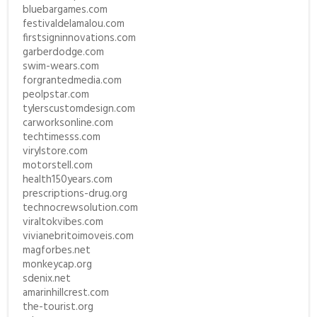
bluebargames.com
festivaldelamalou.com
firstsigninnovations.com
garberdodge.com
swim-wears.com
forgrantedmedia.com
peolpstar.com
tylerscustomdesign.com
carworksonline.com
techtimesss.com
virylstore.com
motorstell.com
health150years.com
prescriptions-drug.org
technocrewsolution.com
viraltokvibes.com
vivianebritoimoveis.com
magforbes.net
monkeycap.org
sdenix.net
amarinhillcrest.com
the-tourist.org