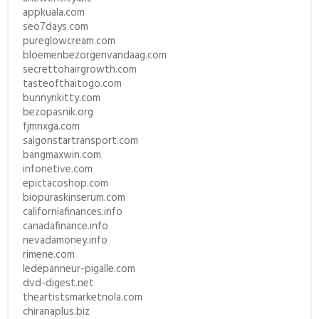
appkuala.com
seo7days.com
pureglowcream.com
bloemenbezorgenvandaag.com
secrettohairgrowth.com
tasteofthaitogo.com
bunnynkitty.com
bezopasnik.org
fjmnxga.com
saigonstartransport.com
bangmaxwin.com
infonetive.com
epictacoshop.com
biopuraskinserum.com
californiafinances.info
canadafinance.info
nevadamoney.info
rimene.com
ledepanneur-pigalle.com
dvd-digest.net
theartistsmarketnola.com
chiranaplus.biz