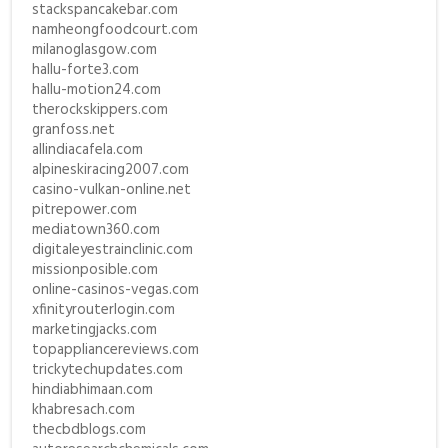
stackspancakebar.com
namheongfoodcourt.com
milanoglasgow.com
hallu-forte3.com
hallu-motion24.com
therockskippers.com
granfoss.net
allindiacafela.com
alpineskiracing2007.com
casino-vulkan-online.net
pitrepower.com
mediatown360.com
digitaleyestrainclinic.com
missionposible.com
online-casinos-vegas.com
xfinityrouterlogin.com
marketingjacks.com
topappliancereviews.com
trickytechupdates.com
hindiabhimaan.com
khabresach.com
thecbdblogs.com