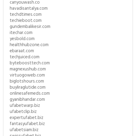
canyouwash.co
havadisantalya.com
techdtimes.com
techieboot.com
gundembalikesir.com
itechar.com
yesbold.com
healthhubzone.com
ebaraat.com
techjuiced.com
byteboosttech.com
magnexushub.com
virtuogoweb.com
biglotshours.com
buyliraglutide.com
onlinesafemeds.com
gyanibhandar.com
ufabetwarp.biz
ufabetclip.biz
expertufabet.biz
fantasyufabet.biz
ufabetsiam.biz