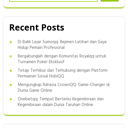
Recent Posts
Di Balik Layar Sumoqq: Rejimen Latihan dan Gaya
Hidup Pemain Profesional
Bergabunglah dengan Komunitas Royalqq untuk
Turnamen Poker Eksklusif
Tetap Terhibur dan Terhubung dengan Platform
Permainan Sosial HobiQQ
Mengungkap Rahasia CrownQQ: Game-Changer di
Dunia Game Online
Onebetqq: Tempat Bertemu Kegembiraan dan
Kegembiraan dalam Dunia Taruhan Online