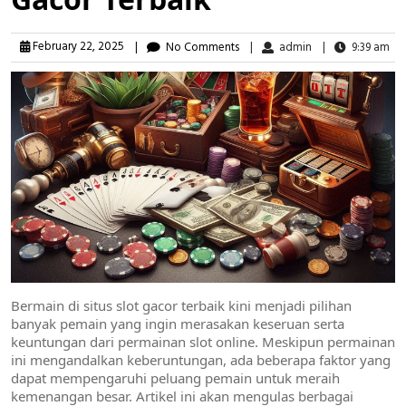
February 22, 2025
|
No Comments
|
admin
|
9:39 am
Bermain di situs slot gacor terbaik kini menjadi pilihan
banyak pemain yang ingin merasakan keseruan serta
keuntungan dari permainan slot online. Meskipun permainan
ini mengandalkan keberuntungan, ada beberapa faktor yang
dapat mempengaruhi peluang pemain untuk meraih
kemenangan besar. Artikel ini akan mengulas berbagai