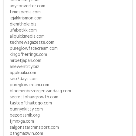
loizbeauty.com
anyconverter.com
timespedia.com
jejakkrismon.com
diemthole.biz
ufabetkk.com
allquickmedia.com
technewsgazette.com
pureglowfacecream.com
kingofherrings.com
mrbetjapan.com
anewentity.biz
appkuala.com
seo7days.com
pureglowcream.com
bloemenbezorgenvandaag.com
secrettohairgrowth.com
tasteofthaitogo.com
bunnynkitty.com
bezopasnik.org
fjmnxga.com
saigonstartransport.com
bangmaxwin.com