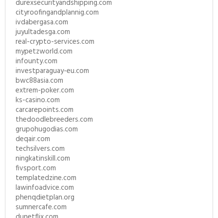
durexsecurityandshipping.com
cityroofingandplannig.com
ivdabergasa.com
juyultadesga.com
real-crypto-services.com
mypetzworld.com
infounty.com
investparaguay-eu.com
bwc88asia.com
extrem-poker.com
ks-casino.com
carcarepoints.com
thedoodlebreeders.com
grupohugodias.com
deqair.com
techsilvers.com
ningkatinskill.com
fivsport.com
templatedzine.com
lawinfoadvice.com
phenqdietplan.org
sumnercafe.com
dunetflix.com