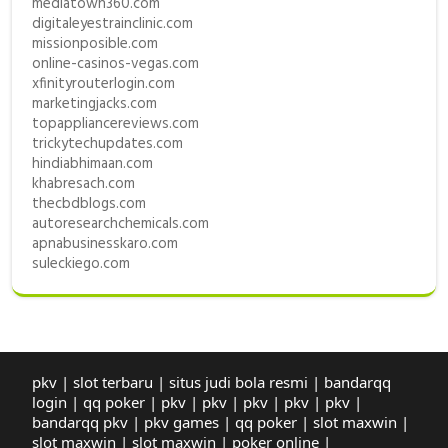
mediatown360.com
digitaleyestrainclinic.com
missionposible.com
online-casinos-vegas.com
xfinityrouterlogin.com
marketingjacks.com
topappliancereviews.com
trickytechupdates.com
hindiabhimaan.com
khabresach.com
thecbdblogs.com
autoresearchchemicals.com
apnabusinesskaro.com
suleckiego.com
pkv
|
slot terbaru
|
situs judi bola resmi
|
bandarqq
login
|
qq poker
|
pkv
|
pkv
|
pkv
|
pkv
|
pkv
|
bandarqq pkv
|
pkv games
|
qq poker
|
slot maxwin
|
slot maxwin
|
slot maxwin
|
poker online
|