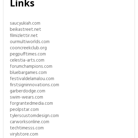
Links
saucyukiah.com
beikastreet.net
filmizlettir.net
ourmultiworlds.com
cooncreekclub.org
pegpufftimes.com
celestia-arts.com
forumchampions.com
bluebargames.com
festivaldelamalou.com
firstsigninnovations.com
garberdodge.com
swim-wears.com
forgrantedmedia.com
peolpstar.com
tylerscustomdesign.com
carworksonline.com
techtimesss.com
virylstore.com