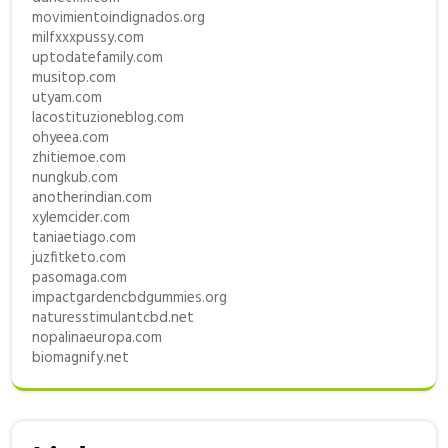
movimientoindignados.org
milfxxxpussy.com
uptodatefamily.com
musitop.com
utyam.com
lacostituzioneblog.com
ohyeea.com
zhitiemoe.com
nungkub.com
anotherindian.com
xylemcider.com
taniaetiago.com
juzfitketo.com
pasomaga.com
impactgardencbdgummies.org
naturesstimulantcbd.net
nopalinaeuropa.com
biomagnify.net