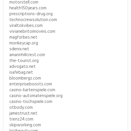
motorstell.com
health150years.com
prescriptions-drug.org
technocrewsolution.com
viraltokvibes.com
vivianebritoimoveis.com
magforbes.net
monkeycap.org
sdenix.net
amarinhillcrest.com
the-tourist.org
advogato.net
isafebag.net
bloombergz.com
enterpriseboosts.com
casino-kartenspiele.com
casino-automatenspiele.org
casino-tischspiele.com
otbody.com
jamestrust.net
trenz24.com
skipworking.com