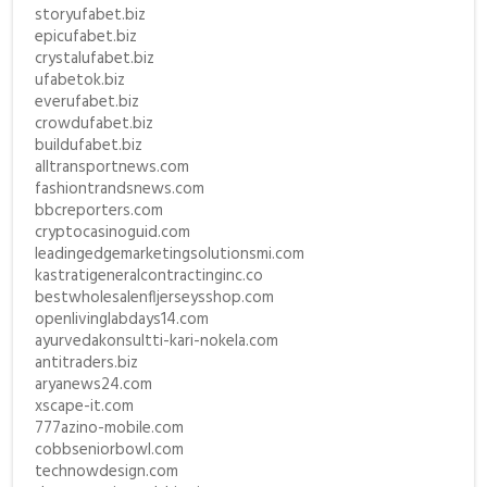
storyufabet.biz
epicufabet.biz
crystalufabet.biz
ufabetok.biz
everufabet.biz
crowdufabet.biz
buildufabet.biz
alltransportnews.com
fashiontrandsnews.com
bbcreporters.com
cryptocasinoguid.com
leadingedgemarketingsolutionsmi.com
kastratigeneralcontractinginc.co
bestwholesalenfljerseysshop.com
openlivinglabdays14.com
ayurvedakonsultti-kari-nokela.com
antitraders.biz
aryanews24.com
xscape-it.com
777azino-mobile.com
cobbseniorbowl.com
technowdesign.com