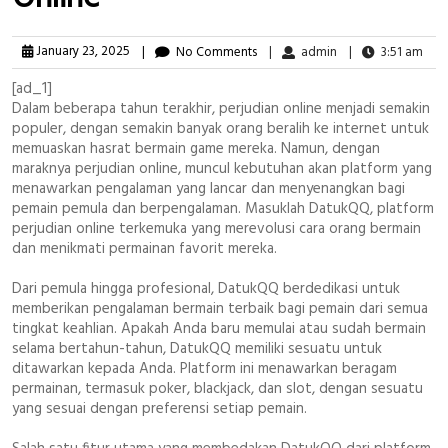
January 23, 2025
|
No Comments
|
admin
|
3:51 am
[ad_1]
Dalam beberapa tahun terakhir, perjudian online menjadi semakin
populer, dengan semakin banyak orang beralih ke internet untuk
memuaskan hasrat bermain game mereka. Namun, dengan
maraknya perjudian online, muncul kebutuhan akan platform yang
menawarkan pengalaman yang lancar dan menyenangkan bagi
pemain pemula dan berpengalaman. Masuklah DatukQQ, platform
perjudian online terkemuka yang merevolusi cara orang bermain
dan menikmati permainan favorit mereka.
Dari pemula hingga profesional, DatukQQ berdedikasi untuk
memberikan pengalaman bermain terbaik bagi pemain dari semua
tingkat keahlian. Apakah Anda baru memulai atau sudah bermain
selama bertahun-tahun, DatukQQ memiliki sesuatu untuk
ditawarkan kepada Anda. Platform ini menawarkan beragam
permainan, termasuk poker, blackjack, dan slot, dengan sesuatu
yang sesuai dengan preferensi setiap pemain.