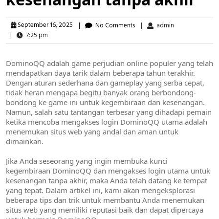
September 16, 2025
|
No Comments
|
admin
|
7:25 pm
DominoQQ adalah game perjudian online populer yang telah
mendapatkan daya tarik dalam beberapa tahun terakhir.
Dengan aturan sederhana dan gameplay yang serba cepat,
tidak heran mengapa begitu banyak orang berbondong-
bondong ke game ini untuk kegembiraan dan kesenangan.
Namun, salah satu tantangan terbesar yang dihadapi pemain
ketika mencoba mengakses login DominoQQ utama adalah
menemukan situs web yang andal dan aman untuk
dimainkan.
Jika Anda seseorang yang ingin membuka kunci
kegembiraan DominoQQ dan mengakses login utama untuk
kesenangan tanpa akhir, maka Anda telah datang ke tempat
yang tepat. Dalam artikel ini, kami akan mengeksplorasi
beberapa tips dan trik untuk membantu Anda menemukan
situs web yang memiliki reputasi baik dan dapat dipercaya