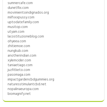
sumnercafe.com
dunetflix.com
movimientoindignados.org
milfxxxpussy.com
uptodatefamily.com
musitop.com
utyam.com
lacostituzioneblog.com
ohyeea.com
zhitiemoe.com
nungkub.com
anotherindian.com
xylemcider.com
taniaetiago.com
juzfitketo.com
pasomaga.com
impactgardencbdgummies.org
naturesstimulantcbd.net
nopalinaeuropa.com
biomagnify.net