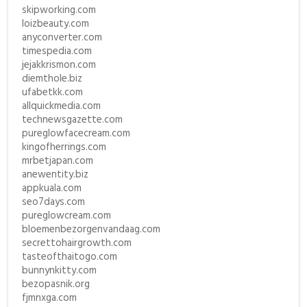
skipworking.com
loizbeauty.com
anyconverter.com
timespedia.com
jejakkrismon.com
diemthole.biz
ufabetkk.com
allquickmedia.com
technewsgazette.com
pureglowfacecream.com
kingofherrings.com
mrbetjapan.com
anewentity.biz
appkuala.com
seo7days.com
pureglowcream.com
bloemenbezorgenvandaag.com
secrettohairgrowth.com
tasteofthaitogo.com
bunnynkitty.com
bezopasnik.org
fjmnxga.com