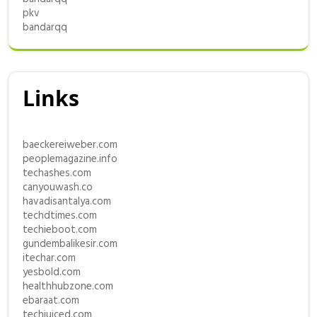
pkv
bandarqq
Links
baeckereiweber.com
peoplemagazine.info
techashes.com
canyouwash.co
havadisantalya.com
techdtimes.com
techieboot.com
gundembalikesir.com
itechar.com
yesbold.com
healthhubzone.com
ebaraat.com
techjuiced.com