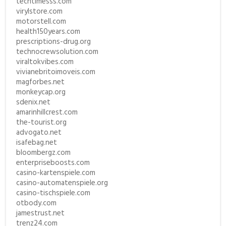
techtimesss.com
virylstore.com
motorstell.com
health150years.com
prescriptions-drug.org
technocrewsolution.com
viraltokvibes.com
vivianebritoimoveis.com
magforbes.net
monkeycap.org
sdenix.net
amarinhillcrest.com
the-tourist.org
advogato.net
isafebag.net
bloombergz.com
enterpriseboosts.com
casino-kartenspiele.com
casino-automatenspiele.org
casino-tischspiele.com
otbody.com
jamestrust.net
trenz24.com