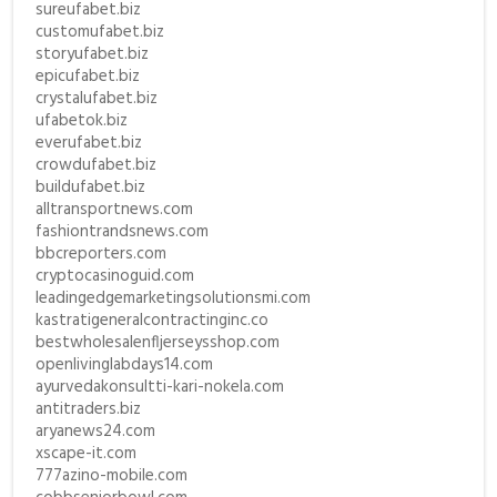
sureufabet.biz
customufabet.biz
storyufabet.biz
epicufabet.biz
crystalufabet.biz
ufabetok.biz
everufabet.biz
crowdufabet.biz
buildufabet.biz
alltransportnews.com
fashiontrandsnews.com
bbcreporters.com
cryptocasinoguid.com
leadingedgemarketingsolutionsmi.com
kastratigeneralcontractinginc.co
bestwholesalenfljerseysshop.com
openlivinglabdays14.com
ayurvedakonsultti-kari-nokela.com
antitraders.biz
aryanews24.com
xscape-it.com
777azino-mobile.com