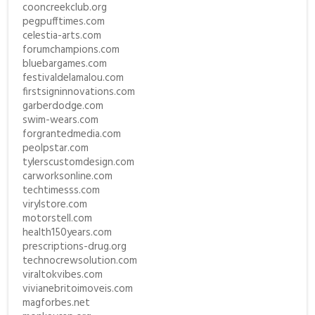
cooncreekclub.org
pegpufftimes.com
celestia-arts.com
forumchampions.com
bluebargames.com
festivaldelamalou.com
firstsigninnovations.com
garberdodge.com
swim-wears.com
forgrantedmedia.com
peolpstar.com
tylerscustomdesign.com
carworksonline.com
techtimesss.com
virylstore.com
motorstell.com
health150years.com
prescriptions-drug.org
technocrewsolution.com
viraltokvibes.com
vivianebritoimoveis.com
magforbes.net