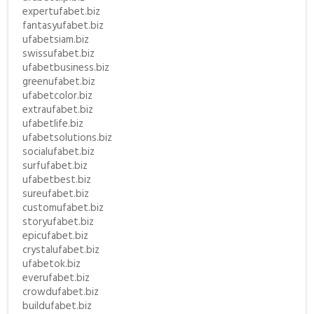
expertufabet.biz
fantasyufabet.biz
ufabetsiam.biz
swissufabet.biz
ufabetbusiness.biz
greenufabet.biz
ufabetcolor.biz
extraufabet.biz
ufabetlife.biz
ufabetsolutions.biz
socialufabet.biz
surfufabet.biz
ufabetbest.biz
sureufabet.biz
customufabet.biz
storyufabet.biz
epicufabet.biz
crystalufabet.biz
ufabetok.biz
everufabet.biz
crowdufabet.biz
buildufabet.biz