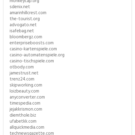
monkeycap.org
sdenix.net
amarinhillcrest.com
the-tourist.org
advogato.net
isafebag.net
bloombergz.com
enterpriseboosts.com
casino-kartenspiele.com
casino-automatenspiele.org
casino-tischspiele.com
otbody.com
jamestrust.net
trenz24.com
skipworking.com
loizbeauty.com
anyconverter.com
timespedia.com
jejakkrismon.com
diemthole.biz
ufabetkk.com
allquickmedia.com
technewsgazette.com