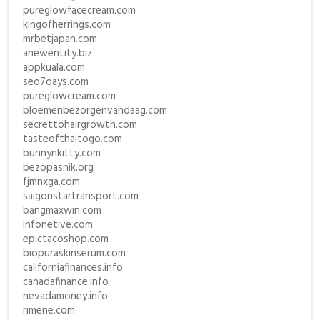
pureglowfacecream.com
kingofherrings.com
mrbetjapan.com
anewentity.biz
appkuala.com
seo7days.com
pureglowcream.com
bloemenbezorgenvandaag.com
secrettohairgrowth.com
tasteofthaitogo.com
bunnynkitty.com
bezopasnik.org
fjmnxga.com
saigonstartransport.com
bangmaxwin.com
infonetive.com
epictacoshop.com
biopuraskinserum.com
californiafinances.info
canadafinance.info
nevadamoney.info
rimene.com