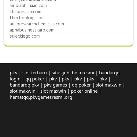
hindiabhimaan.com
khabresach.com
thecbdblogs.com
autoresearchchemicals.com
apnabusinesskaro.com
suleckiego.com
pkv
|
slot terbaru
|
situs judi bola resmi
|
bandarqq
login
|
qq poker
|
pkv
|
pkv
|
pkv
|
pkv
|
pkv
|
bandarqq pkv
|
pkv games
|
qq poker
|
slot maxwin
|
slot maxwin
|
slot maxwin
|
poker online
|
hematqq.pkvgamesresmi.org