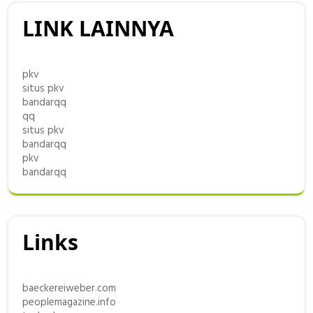
LINK LAINNYA
pkv
situs pkv
bandarqq
qq
situs pkv
bandarqq
pkv
bandarqq
Links
baeckereiweber.com
peoplemagazine.info