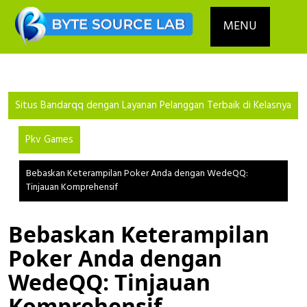
Skip
to
MENU
content
Situs Bandarqq dengan Layanan Pelanggan Terbaik di Kelasnya
Pkv Games
Bebaskan Keterampilan Poker Anda dengan WedeQQ:
Tinjauan Komprehensif
Bebaskan Keterampilan
Poker Anda dengan
WedeQQ: Tinjauan
Komprehensif