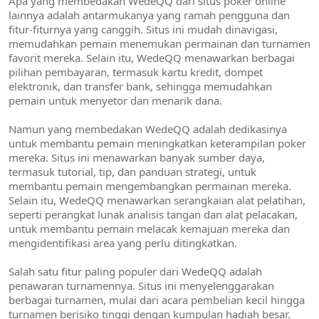
Apa yang membedakan WedeQQ dari situs poker online
lainnya adalah antarmukanya yang ramah pengguna dan
fitur-fiturnya yang canggih. Situs ini mudah dinavigasi,
memudahkan pemain menemukan permainan dan turnamen
favorit mereka. Selain itu, WedeQQ menawarkan berbagai
pilihan pembayaran, termasuk kartu kredit, dompet
elektronik, dan transfer bank, sehingga memudahkan
pemain untuk menyetor dan menarik dana.
Namun yang membedakan WedeQQ adalah dedikasinya
untuk membantu pemain meningkatkan keterampilan poker
mereka. Situs ini menawarkan banyak sumber daya,
termasuk tutorial, tip, dan panduan strategi, untuk
membantu pemain mengembangkan permainan mereka.
Selain itu, WedeQQ menawarkan serangkaian alat pelatihan,
seperti perangkat lunak analisis tangan dan alat pelacakan,
untuk membantu pemain melacak kemajuan mereka dan
mengidentifikasi area yang perlu ditingkatkan.
Salah satu fitur paling populer dari WedeQQ adalah
penawaran turnamennya. Situs ini menyelenggarakan
berbagai turnamen, mulai dari acara pembelian kecil hingga
turnamen berisiko tinggi dengan kumpulan hadiah besar.