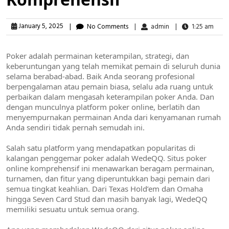
January 5, 2025
|
No Comments
|
admin
|
1:25 am
Poker adalah permainan keterampilan, strategi, dan
keberuntungan yang telah memikat pemain di seluruh dunia
selama berabad-abad. Baik Anda seorang profesional
berpengalaman atau pemain biasa, selalu ada ruang untuk
perbaikan dalam mengasah keterampilan poker Anda. Dan
dengan munculnya platform poker online, berlatih dan
menyempurnakan permainan Anda dari kenyamanan rumah
Anda sendiri tidak pernah semudah ini.
Salah satu platform yang mendapatkan popularitas di
kalangan penggemar poker adalah WedeQQ. Situs poker
online komprehensif ini menawarkan beragam permainan,
turnamen, dan fitur yang diperuntukkan bagi pemain dari
semua tingkat keahlian. Dari Texas Hold’em dan Omaha
hingga Seven Card Stud dan masih banyak lagi, WedeQQ
memiliki sesuatu untuk semua orang.