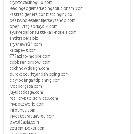
cryptocasinoguid.com
leadingedgemarketingsolutionsmi.com
kastratigeneralcontractinginc.co
bestwholesalenfljerseysshop.com
openlivinglabdays14.com
ayurvedakonsultti-kari-nokela.com
antitraders.biz
aryanews24.com
xscape-it.com
777azino-mobile.com
cobbseniorbowl.com
technowdesign.com
durexsecurityandshipping.com
cityroofingandplannig.com
ivdabergasa.com
juyultadesga.com
real-crypto-services.com
mypetzworld.com
infounty.com
investparaguay-eu.com
bwc88asia.com
extrem-poker.com