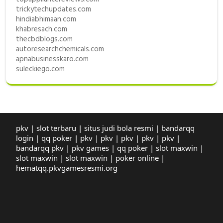
trickytechupdates.com
hindiabhimaan.com
khabresach.com
thecbdblogs.com
autoresearchchemicals.com
apnabusinesskaro.com
suleckiego.com
pkv
|
slot terbaru
|
situs judi bola resmi
|
bandarqq
login
|
qq poker
|
pkv
|
pkv
|
pkv
|
pkv
|
pkv
|
bandarqq pkv
|
pkv games
|
qq poker
|
slot maxwin
|
slot maxwin
|
slot maxwin
|
poker online
|
hematqq.pkvgamesresmi.org