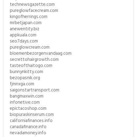
technewsgazette.com
pureglowfacecream.com
kingofherrings.com
mrbetjapan.com
anewentity.biz
appkuala.com
seo7days.com
pureglowcream.com
bloemenbezorgenvandaag.com
secrettohairgrowth.com
tasteofthaitogo.com
bunnynkitty.com
bezopasnik.org
fjmnxga.com
saigonstartransport.com
bangmaxwin.com
infonetive.com
epictacoshop.com
biopuraskinserum.com
californiafinances.info
canadafinance.info
nevadamoney.info