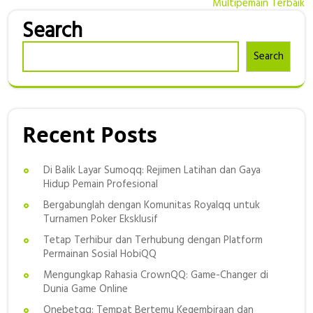
navigation
Multipemain Terbaik
Search
Search
Recent Posts
Di Balik Layar Sumoqq: Rejimen Latihan dan Gaya
Hidup Pemain Profesional
Bergabunglah dengan Komunitas Royalqq untuk
Turnamen Poker Eksklusif
Tetap Terhibur dan Terhubung dengan Platform
Permainan Sosial HobiQQ
Mengungkap Rahasia CrownQQ: Game-Changer di
Dunia Game Online
Onebetqq: Tempat Bertemu Kegembiraan dan