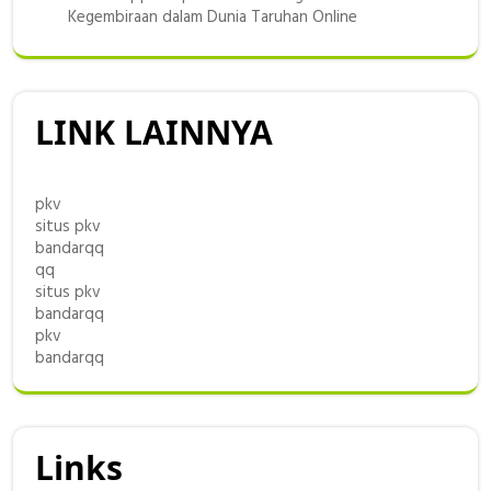
Kegembiraan dalam Dunia Taruhan Online
LINK LAINNYA
pkv
situs pkv
bandarqq
qq
situs pkv
bandarqq
pkv
bandarqq
Links