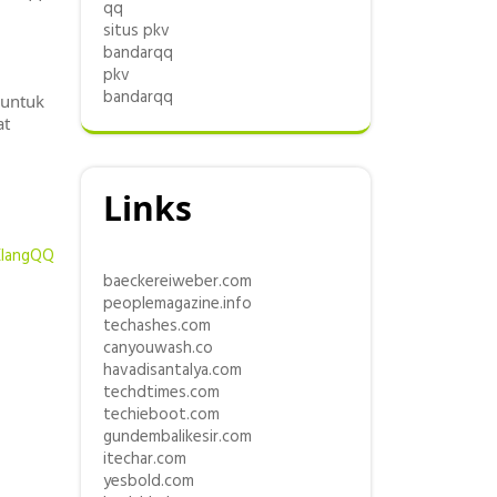
qq
situs pkv
bandarqq
pkv
bandarqq
 untuk
at
Links
 ElangQQ
baeckereiweber.com
peoplemagazine.info
techashes.com
canyouwash.co
havadisantalya.com
techdtimes.com
techieboot.com
gundembalikesir.com
itechar.com
yesbold.com