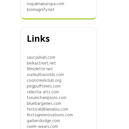
nopalinaeuropa.com
biomagnify.net
Links
saucyukiah.com
beikastreet.net
filmizlettir.net
ourmultiworlds.com
cooncreekclub.org
pegpufftimes.com
celestia-arts.com
forumchampions.com
bluebargames.com
festivaldelamalou.com
firstsigninnovations.com
garberdodge.com
swim-wears.com