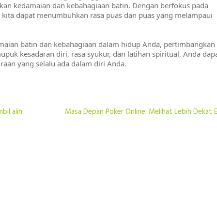
an kedamaian dan kebahagiaan batin. Dengan berfokus pada
tual, kita dapat menumbuhkan rasa puas dan puas yang melampaui
maian batin dan kebahagiaan dalam hidup Anda, pertimbangkan
puk kesadaran diri, rasa syukur, dan latihan spiritual, Anda dap
an yang selalu ada dalam diri Anda.
il alih
Masa Depan Poker Online: Melihat Lebih Dekat