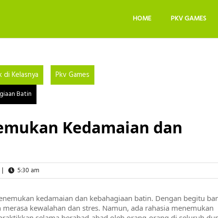
HOME
PKV GAMES
 di Kelasnya
Pkv Games
iaan Batin
nemukan Kedamaian dan
|
5:30 am
uk menemukan kedamaian dan kebahagiaan batin. Dengan begitu ba
dah merasa kewalahan dan stres. Namun, ada rahasia menemukan
praktikkan selama berabad-abad oleh orang-orang di seluruh dun