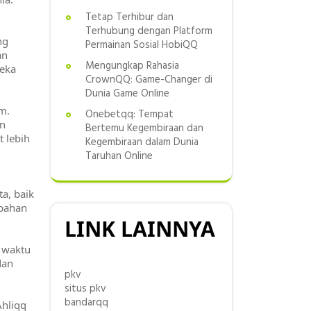
Tetap Terhibur dan
Terhubung dengan Platform
ng
Permainan Sosial HobiQQ
an
Mengungkap Rahasia
reka
CrownQQ: Game-Changer di
Dunia Game Online
m.
Onebetqq: Tempat
an
Bertemu Kegembiraan dan
 lebih
Kegembiraan dalam Dunia
Taruhan Online
a, baik
mpahan
LINK LAINNYA
n waktu
dan
pkv
situs pkv
bandarqq
Ahliqq