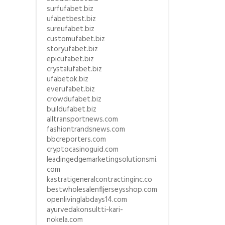
surfufabet.biz
ufabetbest.biz
sureufabet.biz
customufabet.biz
storyufabet.biz
epicufabet.biz
crystalufabet.biz
ufabetok.biz
everufabet.biz
crowdufabet.biz
buildufabet.biz
alltransportnews.com
fashiontrandsnews.com
bbcreporters.com
cryptocasinoguid.com
leadingedgemarketingsolutionsmi.
com
kastratigeneralcontractinginc.co
bestwholesalenfljerseysshop.com
openlivinglabdays14.com
ayurvedakonsultti-kari-
nokela.com