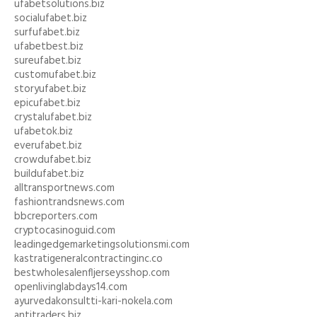
ufabetsolutions.biz
socialufabet.biz
surfufabet.biz
ufabetbest.biz
sureufabet.biz
customufabet.biz
storyufabet.biz
epicufabet.biz
crystalufabet.biz
ufabetok.biz
everufabet.biz
crowdufabet.biz
buildufabet.biz
alltransportnews.com
fashiontrandsnews.com
bbcreporters.com
cryptocasinoguid.com
leadingedgemarketingsolutionsmi.com
kastratigeneralcontractinginc.co
bestwholesalenfljerseysshop.com
openlivinglabdays14.com
ayurvedakonsultti-kari-nokela.com
antitraders.biz