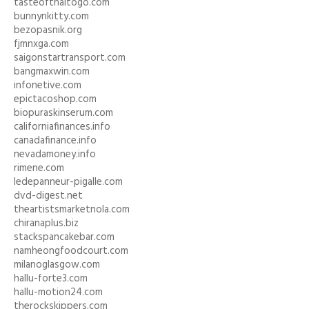
tasteofthaitogo.com
bunnynkitty.com
bezopasnik.org
fjmnxga.com
saigonstartransport.com
bangmaxwin.com
infonetive.com
epictacoshop.com
biopuraskinserum.com
californiafinances.info
canadafinance.info
nevadamoney.info
rimene.com
ledepanneur-pigalle.com
dvd-digest.net
theartistsmarketnola.com
chiranaplus.biz
stackspancakebar.com
namheongfoodcourt.com
milanoglasgow.com
hallu-forte3.com
hallu-motion24.com
therockskippers.com