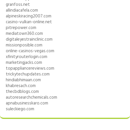
granfoss.net
allindiacafela.com
alpineskiracing2007.com
casino-vulkan-online.net
pitrepower.com
mediatown360.com
digitaleyestrainclinic.com
missionposible.com
online-casinos-vegas.com
xfinityrouterlogin.com
marketingjacks.com
topappliancereviews.com
trickytechupdates.com
hindiabhimaan.com
khabresach.com
thecbdblogs.com
autoresearchchemicals.com
apnabusinesskaro.com
suleckiego.com