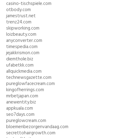
casino-tischspiele.com
otbody.com
jamestrust.net
trenz24.com
skipworking.com
loizbeauty.com
anyconverter.com
timespedia.com
jejakkrismon.com
diemthole.biz
ufabetkk.com
allquickmedia.com
technewsgazette.com
pureglowfacecream.com
kingofherrings.com
mrbetjapan.com
anewentity.biz
appkuala.com
seo7days.com
pureglowcream.com
bloemenbezorgenvandaag.com
secrettohairgrowth.com