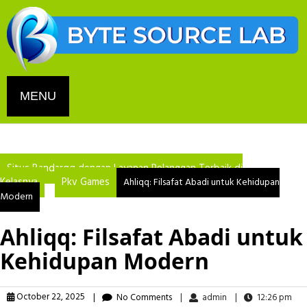
Skip
to
content
MENU
Situs Bandarqq dengan Layanan Pelanggan Terbaik di
Kelasnya
Pkv Games
Ahliqq: Filsafat Abadi untuk Kehidupan
Modern
Ahliqq: Filsafat Abadi untuk
Kehidupan Modern
October 22, 2025
|
No Comments
|
admin
|
12:26 pm