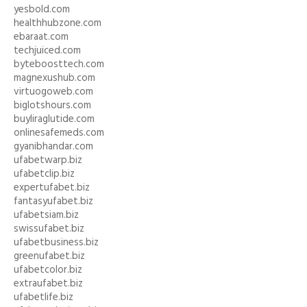
yesbold.com
healthhubzone.com
ebaraat.com
techjuiced.com
byteboosttech.com
magnexushub.com
virtuogoweb.com
biglotshours.com
buyliraglutide.com
onlinesafemeds.com
gyanibhandar.com
ufabetwarp.biz
ufabetclip.biz
expertufabet.biz
fantasyufabet.biz
ufabetsiam.biz
swissufabet.biz
ufabetbusiness.biz
greenufabet.biz
ufabetcolor.biz
extraufabet.biz
ufabetlife.biz