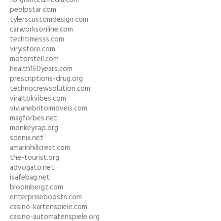
forgrantedmedia.com
peolpstar.com
tylerscustomdesign.com
carworksonline.com
techtimesss.com
virylstore.com
motorstell.com
health150years.com
prescriptions-drug.org
technocrewsolution.com
viraltokvibes.com
vivianebritoimoveis.com
magforbes.net
monkeycap.org
sdenix.net
amarinhillcrest.com
the-tourist.org
advogato.net
isafebag.net
bloombergz.com
enterpriseboosts.com
casino-kartenspiele.com
casino-automatenspiele.org