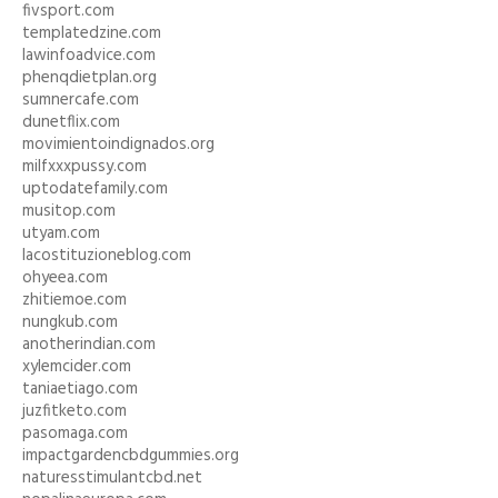
fivsport.com
templatedzine.com
lawinfoadvice.com
phenqdietplan.org
sumnercafe.com
dunetflix.com
movimientoindignados.org
milfxxxpussy.com
uptodatefamily.com
musitop.com
utyam.com
lacostituzioneblog.com
ohyeea.com
zhitiemoe.com
nungkub.com
anotherindian.com
xylemcider.com
taniaetiago.com
juzfitketo.com
pasomaga.com
impactgardencbdgummies.org
naturesstimulantcbd.net