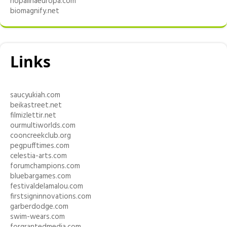
nopalinaeuropa.com
biomagnify.net
Links
saucyukiah.com
beikastreet.net
filmizlettir.net
ourmultiworlds.com
cooncreekclub.org
pegpufftimes.com
celestia-arts.com
forumchampions.com
bluebargames.com
festivaldelamalou.com
firstsigninnovations.com
garberdodge.com
swim-wears.com