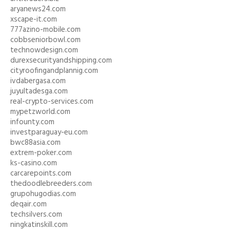
aryanews24.com
xscape-it.com
777azino-mobile.com
cobbseniorbowl.com
technowdesign.com
durexsecurityandshipping.com
cityroofingandplannig.com
ivdabergasa.com
juyultadesga.com
real-crypto-services.com
mypetzworld.com
infounty.com
investparaguay-eu.com
bwc88asia.com
extrem-poker.com
ks-casino.com
carcarepoints.com
thedoodlebreeders.com
grupohugodias.com
deqair.com
techsilvers.com
ningkatinskill.com