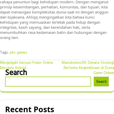
cahaya penuntun bagi kehidupan modern. Dengan menganut
prinsip keseimbangan, perhatian, komunitas, dan tujuan, kita
dapat menavigasi kompleksitas dunia saat ini dengan anggun
dan bijaksana. Ahliqq mengingatkan kita bahwa kunci
kehidupan yang memuaskan terletak pada hidup dengan
integritas, kasih sayang, dan kerendahan hati, serta
menumbuhkan rasa kedamaian batin dan hubungan dengan
orang lain.
Tags:
pkv games
Post
Menjelajahi Sensasi Poker Online
Maindomino99: Dimana Strategi
Bersama Asikqq
Bertemu Kegembiraan di Dunia
Search
navigation
Game Online
Search
Recent Posts