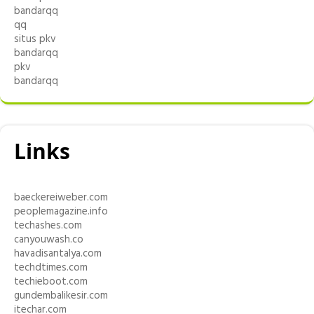
bandarqq
qq
situs pkv
bandarqq
pkv
bandarqq
Links
baeckereiweber.com
peoplemagazine.info
techashes.com
canyouwash.co
havadisantalya.com
techdtimes.com
techieboot.com
gundembalikesir.com
itechar.com